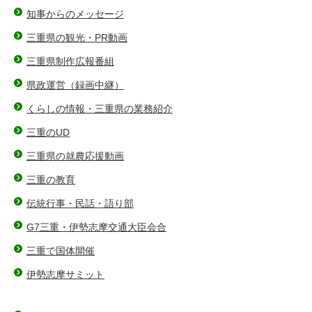
知事からのメッセージ
三重県の観光・PR動画
三重県制作広報番組
県政運営（録画中継）
くらしの情報・三重県の業務紹介
三重のUD
三重県の就農応援動画
三重の教育
伝統行事・民話・語り部
G7三重・伊勢志摩交通大臣会合
三重で国体開催
伊勢志摩サミット