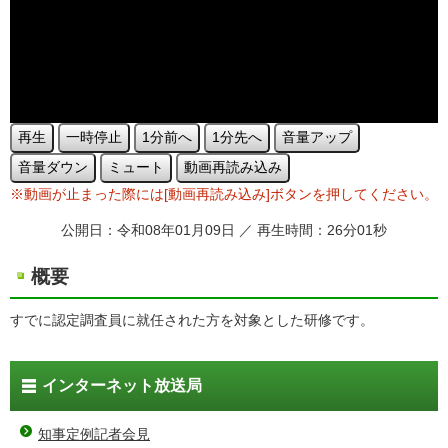
再生
一時停止
1分前へ
1分先へ
音量アップ
音量ダウン
ミュート
動画再読み込み
※動画が止まった際には[動画再読み込み]ボタンを押してください。
公開日：令和08年01月09日 ／ 再生時間：26分01秒
概要
すでに認定調査員に就任された方を対象とした研修です。
インターネット放送局
知事定例記者会見