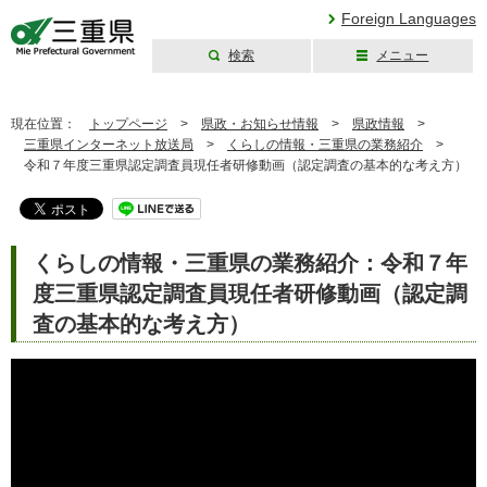
Foreign Languages
検索
メニュー
三重県公式ウェブ
サイト
現在位置：
トップページ
>
県政・お知らせ情報
>
県政情報
>
三重県インターネット放送局
>
くらしの情報・三重県の業務紹介
>
令和７年度三重県認定調査員現任者研修動画（認定調査の基本的な考え方）
くらしの情報・三重県の業務紹介：令和７年
度三重県認定調査員現任者研修動画（認定調
査の基本的な考え方）