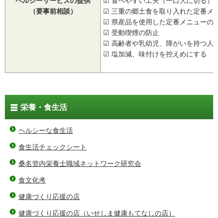
ヘルシーサービスの提供
☑ 食べやすい工夫（一口大に切る）
（要事前相談）
☑ 三重の郷土食を取り入れた定番メ
☑ 県産品を使用した定番メニューの
☑ 受動喫煙の防止
☑ 高齢者や乳幼児、障がいを持つ人
☑ 塩加減、味付けを控えめにする
栄養・食生活
ヘルシーな食生活
食生活チェックシート
桑名管内栄養士職域ネットワーク研究会
食文化考
健康づくり応援の店
健康づくり応援の店（いせしま健康もてなしの店）