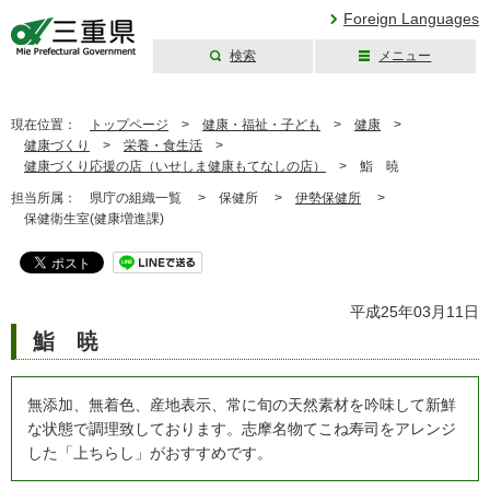
Foreign Languages
検索
メニュー
三重県公式ウェブ
サイト
現在位置：
トップページ
>
健康・福祉・子ども
>
健康
>
健康づくり
>
栄養・食生活
>
健康づくり応援の店（いせしま健康もてなしの店）
>
鮨 暁
担当所属：
県庁の組織一覧 >
保健所 >
伊勢保健所
>
保健衛生室(健康増進課)
平成25年03月11日
鮨 暁
無添加、無着色、産地表示、常に旬の天然素材を吟味して新鮮
な状態で調理致しております。志摩名物てこね寿司をアレンジ
した「上ちらし」がおすすめです。