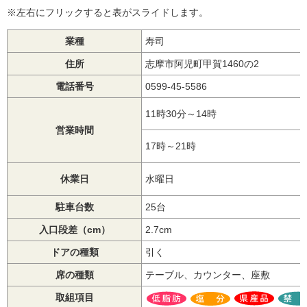
※左右にフリックすると表がスライドします。
業種
寿司
住所
志摩市阿児町甲賀1460の2
電話番号
0599‐45‐5586
11時30分～14時
営業時間
17時～21時
休業日
水曜日
駐車台数
25台
入口段差（cm）
2.7cm
ドアの種類
引く
席の種類
テーブル、カウンター、座敷
取組項目