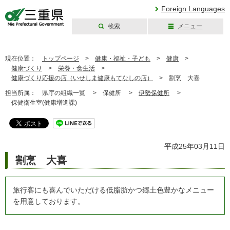
Foreign Languages
検索
メニュー
三重県公式ウェブ
サイト
現在位置：
トップページ
>
健康・福祉・子ども
>
健康
>
健康づくり
>
栄養・食生活
>
健康づくり応援の店（いせしま健康もてなしの店）
>
割烹 大喜
担当所属：
県庁の組織一覧 >
保健所 >
伊勢保健所
>
保健衛生室(健康増進課)
平成25年03月11日
割烹 大喜
旅行客にも喜んでいただける低脂肪かつ郷土色豊かなメニュー
を用意しております。