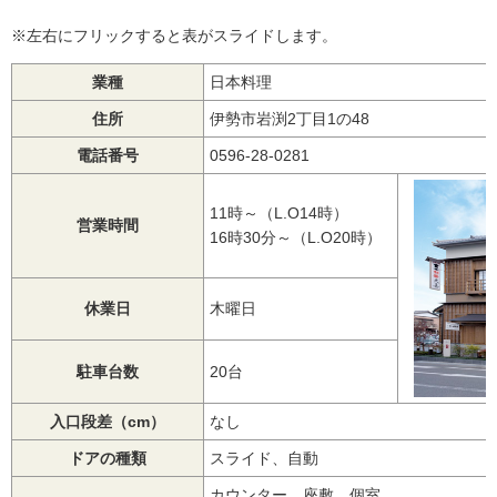
※左右にフリックすると表がスライドします。
業種
日本料理
住所
伊勢市岩渕2丁目1の48
電話番号
0596-28-0281
11時～（L.O14時）
営業時間
16時30分～（L.O20時）
休業日
木曜日
駐車台数
20台
入口段差（cm）
なし
ドアの種類
スライド、自動
カウンター、座敷、個室、