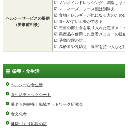
☑ ノンオイルドレッシング、減塩しょう
☑ マヨネーズ、ソース類は別添え
☑ 食物アレルギーが気になる方のため
ヘルシーサービスの提供
☑ 食べやすい工夫ができる
（要事前相談）
☑ 三重の郷土食を取り入れた定番メニュ
☑ 県産品を使用した定番メニューの提供
☑ 受動喫煙の防止
☑ 高齢者や乳幼児、障害を持つ人などに
栄養・食生活
ヘルシーな食生活
食生活チェックシート
桑名管内栄養士職域ネットワーク研究会
食文化考
健康づくり応援の店