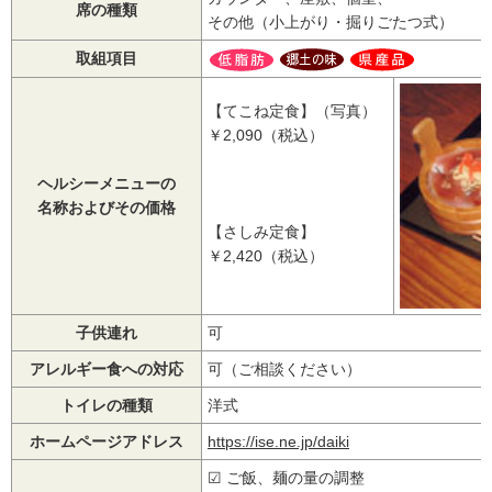
席の種類
その他（小上がり・掘りごたつ式）
取組項目
【てこね定食】（写真）
￥2,090（税込）
ヘルシーメニューの
名称およびその価格
【さしみ定食】
￥2,420（税込）
子供連れ
可
アレルギー食への対応
可（ご相談ください）
トイレの種類
洋式
ホームページアドレス
https://ise.ne.jp/daiki
☑ ご飯、麺の量の調整