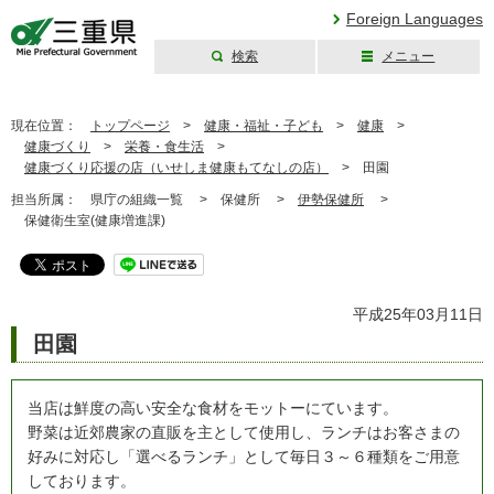
Foreign Languages
検索
メニュー
三重県公式ウェブ
サイト
現在位置：
トップページ
>
健康・福祉・子ども
>
健康
>
健康づくり
>
栄養・食生活
>
健康づくり応援の店（いせしま健康もてなしの店）
>
田園
担当所属：
県庁の組織一覧 >
保健所 >
伊勢保健所
>
保健衛生室(健康増進課)
平成25年03月11日
田園
当店は鮮度の高い安全な食材をモットーにています。
野菜は近郊農家の直販を主として使用し、ランチはお客さまの
好みに対応し「選べるランチ」として毎日３～６種類をご用意
しております。