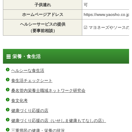
子供連れ
可
ホームページアドレス
https://www.yaosho.co.jp
ヘルシーサービスの提供
☑ マヨネーズやソースの
（要事前相談）
栄養・食生活
ヘルシーな食生活
食生活チェックシート
桑名管内栄養士職域ネットワーク研究会
食文化考
健康づくり応援の店
健康づくり応援の店（いせしま健康もてなしの店）
三重県民の健康・栄養の状況