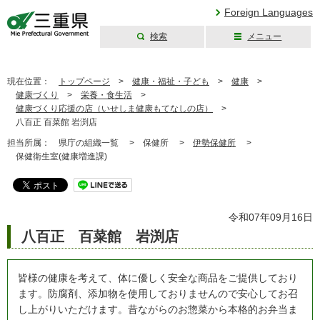
Foreign Languages
検索
メニュー
三重県公式ウェブ
サイト
現在位置：
トップページ
>
健康・福祉・子ども
>
健康
>
健康づくり
>
栄養・食生活
>
健康づくり応援の店（いせしま健康もてなしの店）
>
八百正 百菜館 岩渕店
担当所属：
県庁の組織一覧 >
保健所 >
伊勢保健所
>
保健衛生室(健康増進課)
令和07年09月16日
八百正 百菜館 岩渕店
皆様の健康を考えて、体に優しく安全な商品をご提供しており
ます。防腐剤、添加物を使用しておりませんので安心してお召
し上がりいただけます。昔ながらのお惣菜から本格的お弁当ま