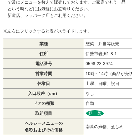
で常にメニューを替えて販売しております。ご家庭でもう一品
という時などにお気軽にお立寄りください。
新道店、ララパーク店もご利用ください。
※左右にフリックすると表がスライドします。
業種
惣菜、弁当等販売
住所
伊勢市岩渕1-8-1
電話番号
0596‐23‐3974
営業時間
10時～14時（商品が売
休業日
土曜、日曜、祝日
入口段差（cm）
なし
ドアの種類
自動
取組項目
ヘルシーメニューの
南瓜の煮物、煮しめ
名称およびその価格