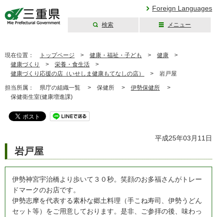
Foreign Languages
検索
メニュー
三重県公式ウェブ
サイト
現在位置：
トップページ
>
健康・福祉・子ども
>
健康
>
健康づくり
>
栄養・食生活
>
健康づくり応援の店（いせしま健康もてなしの店）
>
岩戸屋
担当所属：
県庁の組織一覧 >
保健所 >
伊勢保健所
>
保健衛生室(健康増進課)
平成25年03月11日
岩戸屋
伊勢神宮宇治橋より歩いて３０秒。笑顔のお多福さんがトレー
ドマークのお店です。
伊勢志摩を代表する素朴な郷土料理（手こね寿司、伊勢うどん
セット等）をご用意しております。是非、ご参拝の後、味わっ