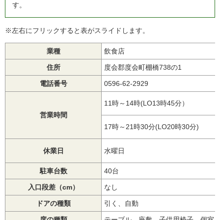
す。
※左右にフリックすると表がスライドします。
業種
飲食店
住所
度会郡度会町棚橋738の1
電話番号
0596-62-2929
11時～14時(LO13時45分）
営業時間
17時～21時30分(LO20時30分)
休業日
水曜日
駐車台数
40台
入口段差（cm）
なし
ドアの種類
引く、自動
席の種類
テーブル、座敷、子供用椅子、個室