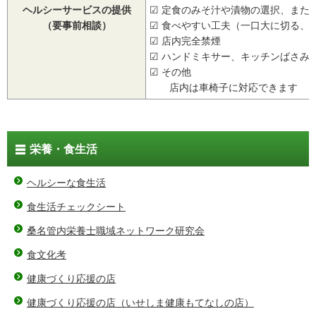
ヘルシーサービスの提供
☑ 定食のみそ汁や漬物の選択、また
（要事前相談）
☑ 食べやすい工夫（一口大に切る、
☑ 店内完全禁煙
☑ ハンドミキサー、キッチンばさみ
☑ その他
店内は車椅子に対応できます
栄養・食生活
ヘルシーな食生活
食生活チェックシート
桑名管内栄養士職域ネットワーク研究会
食文化考
健康づくり応援の店
健康づくり応援の店（いせしま健康もてなしの店）