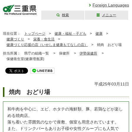
Foreign Languages
検索
メニュー
三重県公式ウェブ
サイト
現在位置：
トップページ
>
健康・福祉・子ども
>
健康
>
健康づくり
>
栄養・食生活
>
健康づくり応援の店（いせしま健康もてなしの店）
>
焼肉 おどり場
担当所属：
県庁の組織一覧 >
保健所 >
伊勢保健所
>
保健衛生室(健康増進課)
平成25年03月11日
焼肉 おどり場
和牛肉を中心に、エビ、ホタテの海鮮類、豚、若鶏などが楽し
める焼肉店。
落ち着いた雰囲気のなかで座敷、個室も用意されています。
また、ドリンクバーもありお子様や女性グループにも人気で