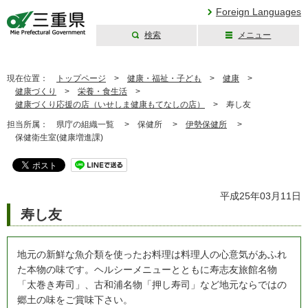
Foreign Languages
検索
メニュー
三重県公式ウェブ
サイト
現在位置：
トップページ
>
健康・福祉・子ども
>
健康
>
健康づくり
>
栄養・食生活
>
健康づくり応援の店（いせしま健康もてなしの店）
>
寿し友
担当所属：
県庁の組織一覧 >
保健所 >
伊勢保健所
>
保健衛生室(健康増進課)
平成25年03月11日
寿し友
地元の新鮮な魚介類を使ったお料理は料理人の心意気があふれ
た本物の味です。ヘルシーメニューとともに寿志友旅館名物
「太巻き寿司」、古和浦名物「押し寿司」など地元ならではの
郷土の味をご賞味下さい。