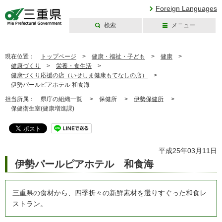
Foreign Languages
検索
メニュー
三重県公式ウェブ
サイト
現在位置：
トップページ
>
健康・福祉・子ども
>
健康
>
健康づくり
>
栄養・食生活
>
健康づくり応援の店（いせしま健康もてなしの店）
>
伊勢パールピアホテル 和食海
担当所属：
県庁の組織一覧 >
保健所 >
伊勢保健所
>
保健衛生室(健康増進課)
平成25年03月11日
伊勢パールピアホテル 和食海
三重県の食材から、四季折々の新鮮素材を選りすぐった和食レ
ストラン。