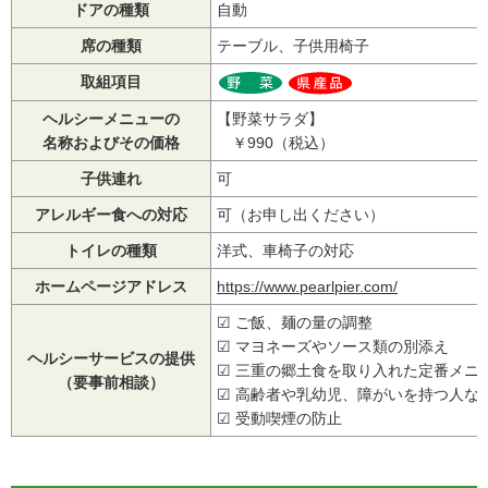
ドアの種類
自動
席の種類
テーブル、子供用椅子
取組項目
ヘルシーメニューの
【野菜サラダ】
名称およびその価格
￥990（税込）
子供連れ
可
アレルギー食への対応
可（お申し出ください）
トイレの種類
洋式、車椅子の対応
ホームページアドレス
https://www.pearlpier.com/
☑ ご飯、麺の量の調整
☑ マヨネーズやソース類の別添え
ヘルシーサービスの提供
☑ 三重の郷土食を取り入れた定番メニ
（要事前相談）
☑ 高齢者や乳幼児、障がいを持つ人な
☑ 受動喫煙の防止