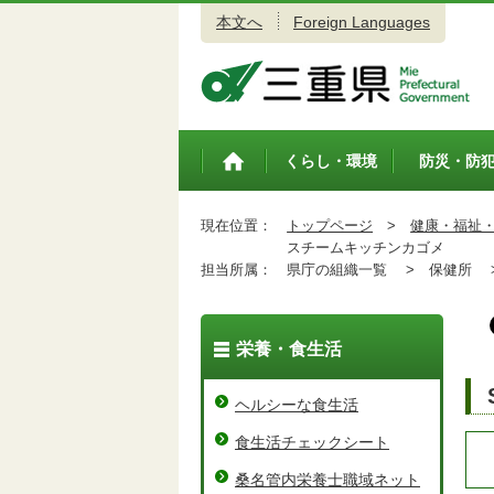
本文へ
Foreign Languages
三重県公式ウェブサイト
くらし・環境
防災・防
トップペ
ージ
現在位置：
トップページ
>
健康・福祉
スチームキッチンカゴメ
担当所属：
県庁の組織一覧 >
保健所 
栄養・食生活
ヘルシーな食生活
食生活チェックシート
桑名管内栄養士職域ネット