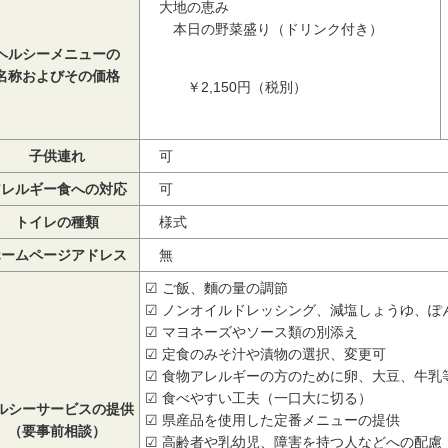
大地の恵み
本日の野菜盛り（ドリンク付き）
ヘルシーメニューの
名称およびその価格
￥2,150円（税別）
子供連れ
可
アレルギー食への対応
可
トイレの種類
様式
ホームページアドレス
無
☑ ご飯、麵の量の調節
☑ ノンオイルドレッシング、減塩しょうゆ、ぽ
☑ マヨネーズやソース類の別添え
☑ 定食のみそ汁や漬物の選択、変更可
☑ 食物アレルギーの方のために卵、大豆、牛乳
☑ 食べやすい工夫（一口大に切る）
ルシーサービスの提供
☑ 県産品を使用した定番メニューの提供
（要事前相談）
☑ 高齢者や乳幼児、障害を持つ人などへの配慮