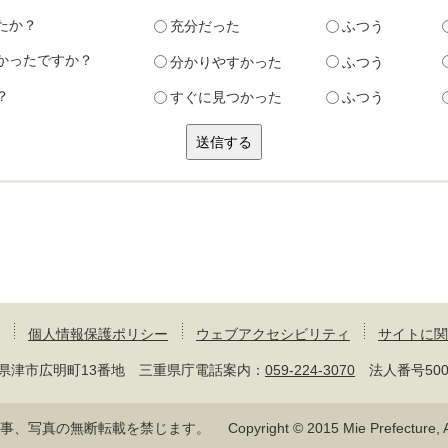
たか？
充分だった
ふつう
かったですか？
分かりやすかった
ふつう
？
すぐに見つかった
ふつう
個人情報保護ポリシー
ウェブアクセシビリティ
サイトに関
 三重県津市広明町13番地 三重県庁電話案内：
059-224-3070
法人番号50000
記事、写真の無断転載を禁じます。
Copyright © 2015 Mie Prefecture, Al