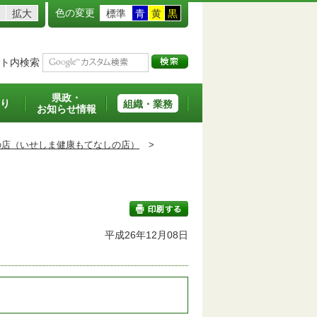
色の変更
拡大
標準
青
黄
黒
ト内検索
県政・
り
組織・業務
お知らせ情報
の店（いせしま健康もてなしの店）
>
平成26年12月08日
印刷する