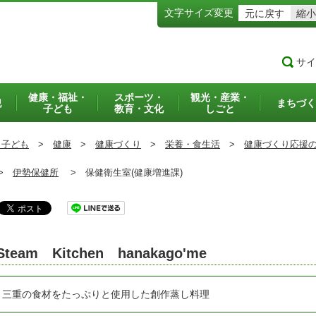
文字サイズ変更
元に戻す
縮小
サイ
健康・福祉・
スポーツ・
観光・産業・
犯
まちづく
子ども
教育・文化
しごと
・子ども
>
健康
>
健康づくり
>
栄養・食生活
>
健康づくり応援
>
伊勢保健所
>
保健衛生室(健康増進課)
Steam Kitchen hanakago'me
三重の食材をたっぷりと使用した創作蒸し料理