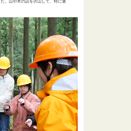
た。山や木の話を沢山して、特に箸
。