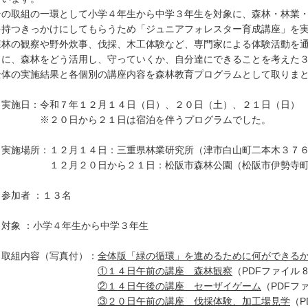
の取組の一環として小学４年生から中学３年生を対象に、森林・林業・
を持つきっかけにしてもらうため「ジュニアフォレスター育成講座」を
林の観察や野外炊事、伐採、木工体験など、専門家による体験活動を通
もに、森林をどう活用し、守っていくか、自分達にできることを考えた
体の実施結果と各個別の講座内容を森林教育プログラムとして取りまと
．実施日：令和７年１２月１４日（日）、２０日（土）、２１日（日）
２０日から２１日は宿泊を伴うプログラムでした。
．実施場所：１２月１４日：三重県林業研究所（津市白山町二本木３７
２月２０日から２１日：松阪市森林公園（松阪市伊勢寺町
参加者 ：１３名
．対象 ：小学４年生から中学３年生
．取組内容（写真付）：
全体版「緑の循環」を進めるために何ができる
①１４日午前の講座 森林観察
（PDFファイル 88
②１４日午後の講座 セーザイゲーム
（PDFファ
③２０日午前の講座 伐採体験、加工場見学
（P