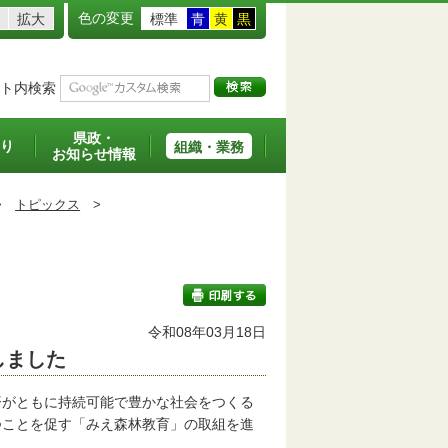
色の変更
拡大
標準
青
黄
黒
ト内検索
県政・
り
組織・業務
お知らせ情報
>
トピックス
>
令和08年03月18日
しました
印刷する
がともに持続可能で豊かな社会をつくる
つことを促す「みえ森林教育」の取組を進