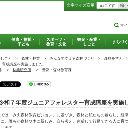
文字サイズ変更
元に戻す
縮小
サイ
健康・福祉・
スポーツ・
観光・産業・
犯
まちづく
子ども
教育・文化
しごと
・しごと
>
森林・林業
>
みんなで支える森林づくり
>
森林を学ぶ
ー育成講座を実施しました
部 >
林業研究所
>
普及・森林教育課
令和７年度ジュニアフォレスター育成講座を実施
では「みえ森林教育ビジョン」に基づき、森林と私たちの暮らし、経済
めに、誰もが森林や木に親しみ、自ら考え、判断して行動できる人に育
ています。