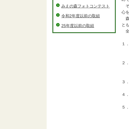
そ
みえの森フォトコンテスト
心
令和2年度以前の取組
森
と
25年度以前の取組
全
１
※
２
１
３．
４
５