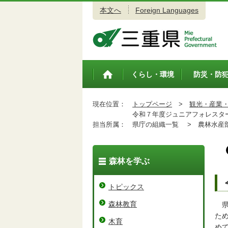
本文へ
Foreign Languages
三重県公式ウェブサイト
くらし・環境
防災・防
トップペ
ージ
現在位置：
トップページ
>
観光・産業
令和７年度ジュニアフォレスタ
担当所属：
県庁の組織一覧 >
農林水産
森林を学ぶ
トピックス
森林教育
県
た
木育
め