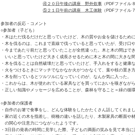
④２０日午後の講座 野外炊事
（PDFファイル 87
⑤２１日午前の講座 木工体験
（PDFファイル 73
．参加者の反応・コメント
参加者（子ども）
木はただ伐るだけだと思っていたけど、木の質やお金を儲けるために
木を伐るのは、これまで直線で伐っていると思っていたが、受け口や
今まであたり前だと思っていたことが全然違った。木と木の間はでき
いと思っていたけど大きく成長させるために木と木の間に大きな間
木を伐ることは自然破壊だと思っていたけど、手入れをすると健康な
火をつけるときにマッチでなかなか火がつかなくて、葉や枝の置き方
木を削っているとツルツルになっていくのが、なんか気に入った。
これからは、木が使われている家具などを買ってにおいを嗅ぎながら
正しい知識やメッセージを広めることが、森林を守ること＝緑の循環
参加者の保護者
自作のお箸で食事をし、どんな体験をしたかたくさん話してくれま
家の近くの木を指差し、樹種の違いを話したり、木製家具の断面や材
関心や注意力につながったようです。
3日目の発表の時間に見学した際、子どもの満面の笑みを見て本当に