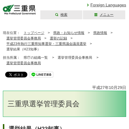
Foreign Languages
検索
メニュー
三重県公式ウェブ
サイト
現在位置：
トップページ
>
県政・お知らせ情報
>
県政情報
>
選挙管理委員会事務局
>
選挙の記録
>
平成23年執行三重県知事選挙・三重県議会議員選挙
>
選挙結果（H23知事）
担当所属：
県庁の組織一覧 >
選挙管理委員会事務局 >
選挙管理委員会事務局
平成27年10月29日
三重県選挙管理委員会
選挙結果（H23知事）