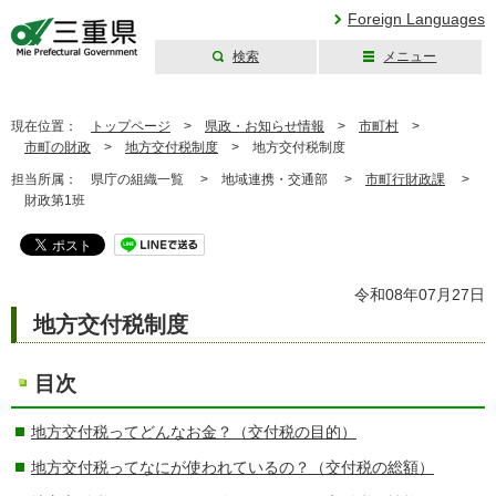
Foreign Languages
検索
メニュー
三重県公式ウェブ
サイト
現在位置：
トップページ
>
県政・お知らせ情報
>
市町村
>
市町の財政
>
地方交付税制度
>
地方交付税制度
担当所属：
県庁の組織一覧 >
地域連携・交通部 >
市町行財政課
>
財政第1班
令和08年07月27日
地方交付税制度
目次
地方交付税ってどんなお金？（交付税の目的）
地方交付税ってなにが使われているの？（交付税の総額）