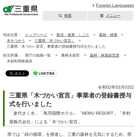
Foreign Languages
検索
メニュー
三重県公式ウェブ
サイト
現在位置：
トップページ
>
観光・産業・しごと
>
森林・林業
>
木をつかう
>
三重県「木づかい宣言」
>
三重県「木づかい宣言」事業者の登録書授与式を行いました
担当所属：
県庁の組織一覧 >
農林水産部 >
森林・林業経営課
>
木材利用推進班
令和02年03月03日
三重県「木づかい宣言」事業者の登録書授与
式を行いました
「参代きく水」「鳥羽国際ホテル」「NEMU RESORT」「井村
屋株式会社」による「木づかい宣言」
県では「緑の循環」を推進し、三重の森林を元気にするため、県