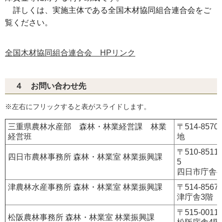
詳しくは、実施主体である全国木材協同組合連合会をご
覧ください。
全国木材協同組合連合会 HPリンク
４ お問い合わせ先
※左右にフリックすると表がスライドします。
三重県農林水産部 森林・林業経営課 林業
〒514-85
経営班
地
〒510-851
四日市農林事務所 森林・林業室 林業振興課
5
四日市庁舎4
津農林水産事務所 森林・林業室 林業振興課
〒514-8567
津庁舎3階
〒515-001
松阪農林事務所 森林・林業室 林業振興課
松阪庁舎4階