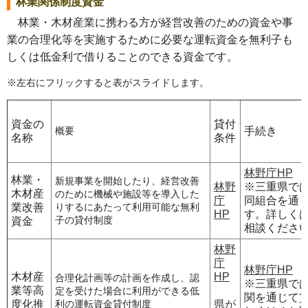
林業関係制度資金
林業・木材産業に携わる方が経営改善のための資金や事
業の合理化等を実施するために必要な運転資金を無利子も
しくは低金利で借りることのできる資金です。
※左右にフリックすると表がスライドします。
資金の
貸付
手続き
概要
名称
条件
林野庁HP
林業・
新規事業を開始したり、経営改善
林野
※三重県で
木材産
のために機械や施設等を導入した
庁
同組合を通
業改善
りするにあたって利用可能な無利
HP
す。詳しく
資金
子の貸付制度
相談くださ
林野
庁
林野庁HP
木材産
HP
合理化計画等の計画を作成し、認
※三重県で
業等高
定を受けた場合に利用ができる低
関を通じて
度化推
県が
利の運転資金貸付制度