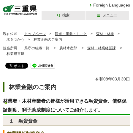
Foreign Languages
検索
メニュー
三重県公式ウェブ
サイト
現在位置：
トップページ
>
観光・産業・しごと
>
森林・林業
>
木をつかう
>
林業金融のご案内
担当所属：
県庁の組織一覧 >
農林水産部 >
森林・林業経営課
>
林業経営班
令和08年03月30日
林業金融のご案内
林業者・木材産業者の皆様が活用できる融資資金、債務保
証制度、利子助成制度についてご紹介します。
１ 融資資金