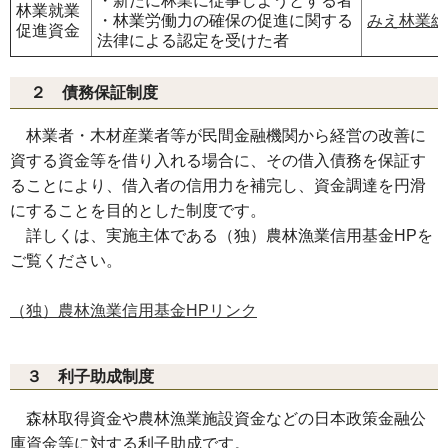
・新たに林業に従事しようとする者
林業就業
・林業労働力の確保の促進に関する
みえ林業総
促進資金
法律による認定を受けた者
２ 債務保証制度
林業者・木材産業者等が民間金融機関から経営の改善に
資する資金等を借り入れる場合に、その借入債務を保証す
ることにより、借入者の信用力を補完し、資金調達を円滑
にすることを目的とした制度です。
詳しくは、実施主体である（独）農林漁業信用基金HPを
ご覧ください。
（独）農林漁業信用基金HPリンク
３ 利子助成制度
森林取得資金や農林漁業施設資金などの日本政策金融公
庫資金等に対する利子助成です。