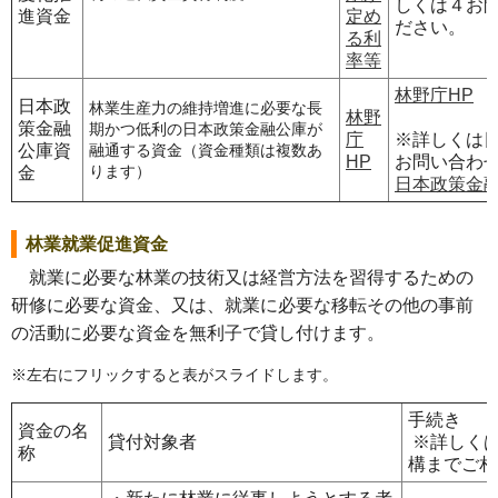
しくは４お
進資金
定め
ださい。
る利
率等
林野庁HP
日本政
林業生産力の維持増進に必要な長
林野
策金融
期かつ低利の日本政策金融公庫が
庁
※詳しくは
公庫資
融通する資金（資金種類は複数あ
HP
お問い合わ
金
ります）
日本政策金融
林業就業促進資金
就業に必要な林業の技術又は経営方法を習得するための
研修に必要な資金、又は、就業に必要な移転その他の事前
の活動に必要な資金を無利子で貸し付けます。
※左右にフリックすると表がスライドします。
手続き
資金の名
貸付対象者
※詳しく
称
構までご相