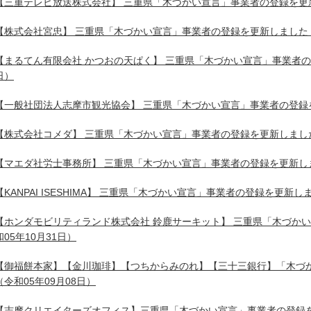
【三重テレビ放送株式会社】 三重県「木づかい宣言」事業者の登録を更
【株式会社宮忠】 三重県「木づかい宣言」事業者の登録を更新しました
【まるてん有限会社 かつおの天ぱく】 三重県「木づかい宣言」事業者
日）
【一般社団法人志摩市観光協会】 三重県「木づかい宣言」事業者の登録
【株式会社コメダ】 三重県「木づかい宣言」事業者の登録を更新しまし
【マエダ社労士事務所】 三重県「木づかい宣言」事業者の登録を更新し
【KANPAI ISESHIMA】 三重県「木づかい宣言」事業者の登録を更新し
【ホンダモビリティランド株式会社 鈴鹿サーキット】 三重県「木づか
和05年10月31日）
【御福餅本家】【金川珈琲】【つちからみのれ】【三十三銀行】「木づ
（令和05年09月08日）
【志摩クリエイターズオフィス】三重県「木づかい宣言」事業者の登録