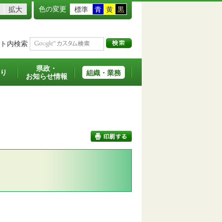
色の変更
拡大
標準
青
黄
黒
ト内検索
県政・
り
組織・業務
お知らせ情報
印刷する