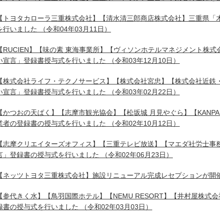
【トヨタカローラ三重株式会社】【清水清三郎商店株式会社】三重県「
を行いました
（令和04年03月11日）
【RUCIEN】【味の素 東海事業所】【ヴィソンホテルマネジメント株
い宣言」登録書授与式を行いました
（令和03年12月10日）
【株式会社ライフ・テクノサービス】【株式会社宮忠】【株式会社近鉄
い宣言」登録書授与式を行いました
（令和03年02月22日）
【かつおの天ぱく】【志摩市観光協会】【松坂城 月見やぐら】【KANPAI 
業者の登録書の授与式を行いました
（令和02年10月12日）
【志摩クリエイターズオフィス】【三重テレビ放送】【マエダ社労士事
言」登録書の授与式を行いました
（令和02年06月23日）
【ネッツトヨタ三重株式会社】施設リニューアル完成レセプションが開
【参代きく水】【鳥羽国際ホテル】【NEMU RESORT】【井村屋株
録書の授与式を行いました
（令和02年03月03日）