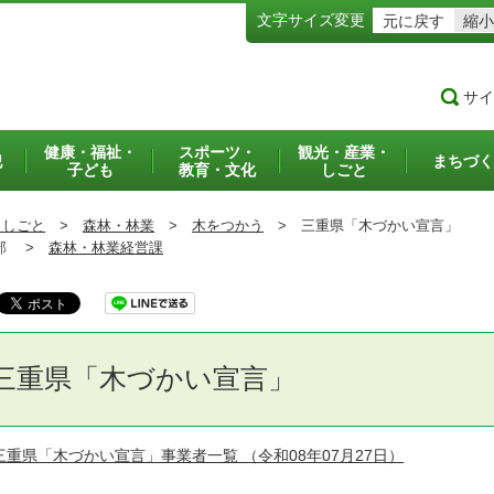
文字サイズ変更
元に戻す
縮小
サイ
健康・福祉・
スポーツ・
観光・産業・
犯
まちづく
子ども
教育・文化
しごと
・しごと
>
森林・林業
>
木をつかう
>
三重県「木づかい宣言」
部 >
森林・林業経営課
三重県「木づかい宣言」
三重県「木づかい宣言」事業者一覧
（令和08年07月27日）