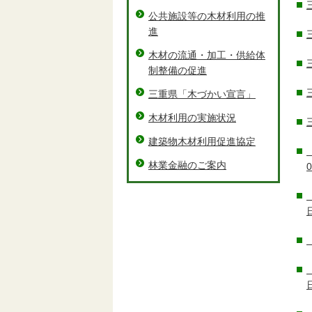
公共施設等の木材利用の推
進
木材の流通・加工・供給体
制整備の促進
三重県「木づかい宣言」
木材利用の実施状況
建築物木材利用促進協定
林業金融のご案内