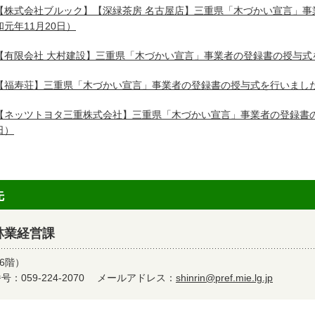
【株式会社ブルック】【深緑茶房 名古屋店】三重県「木づかい宣言」事
和元年11月20日）
【有限会社 大村建設】三重県「木づかい宣言」事業者の登録書の授与式
【福寿荘】三重県「木づかい宣言」事業者の登録書の授与式を行いまし
【ネッツトヨタ三重株式会社】三重県「木づかい宣言」事業者の登録書
日）
先
林業経営課
6階）
：059-224-2070
メールアドレス：
shinrin@pref.mie.lg.jp