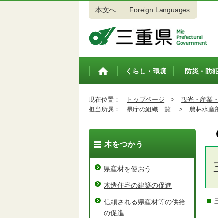
本文へ
Foreign Languages
三重県公式ウェブサイト
くらし・環境
防災・防
トップペ
ージ
現在位置：
トップページ
>
観光・産業
担当所属：
県庁の組織一覧 >
農林水産
木をつかう
県産材を使おう
木造住宅の建築の促進
信頼される県産材等の供給
の促進