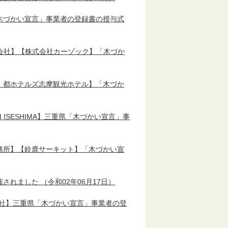
木づかい宣言」事業者の登録書の授与式
式会社】【株式会社カーゾック】「木づか
・都ホテルズ志摩観光ホテル】「木づか
ISESHIMA】三重県「木づかい宣言」事
務所】【鈴鹿サーキット】「木づかい宣
催されました
（令和02年06月17日）
式会社】三重県「木づかい宣言」事業者の登