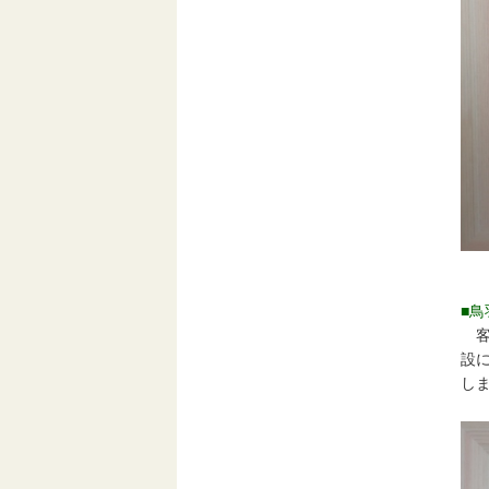
■
客室
設
し