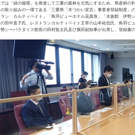
では「緑の循環」を推進して三重の森林を元気にするため、県産材の利
の取り組みの一環である「三重県『木づかい宣言』事業者登録制度」の
トラン カルティベイト」「鳥羽ビューホテル花真珠」「水族館 伊勢
将の田中直子氏、レストランカルティベイト主宰の山本祐也氏、鳥羽ビ
伊勢シーパラダイス館長の田村龍太氏及び廣田副知事が出席し、登録書