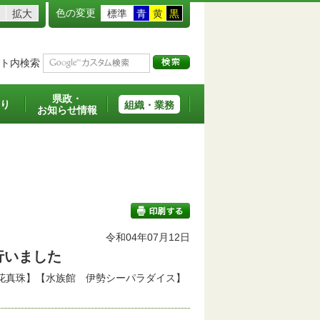
色の変更
拡大
標準
青
黄
黒
ト内検索
県政・
り
組織・業務
お知らせ情報
令和04年07月12日
行いました
印刷する
花真珠】【水族館 伊勢シーパラダイス】