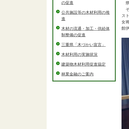
の促進
県
そ
公共施設等の木材利用の推
ス
進
女
館
木材の流通・加工・供給体
制整備の促進
三重県「木づかい宣言」
木材利用の実施状況
建築物木材利用促進協定
林業金融のご案内