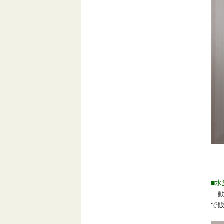
■
動
で