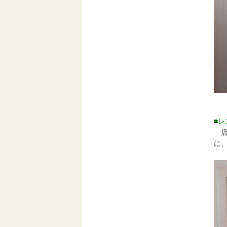
■
店
に、