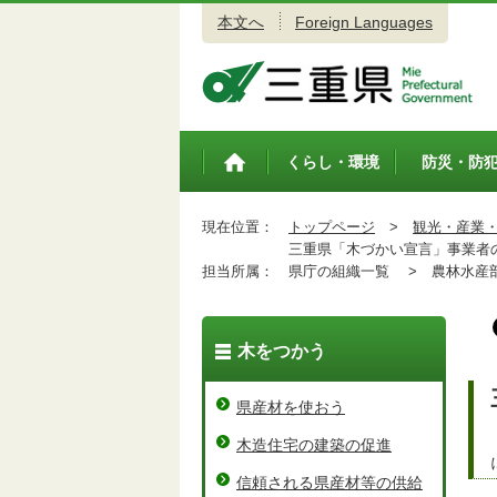
本文へ
Foreign Languages
三重県公式ウェブサイト
くらし・環境
防災・防
トップペ
ージ
現在位置：
トップページ
>
観光・産業
三重県「木づかい宣言」事業者
担当所属：
県庁の組織一覧 >
農林水産
木をつかう
県産材を使おう
木造住宅の建築の促進
信頼される県産材等の供給