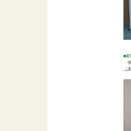
■
使
（