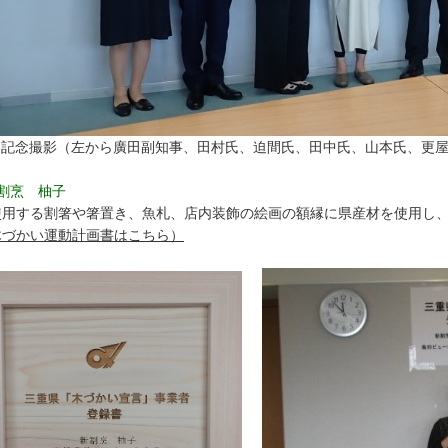
記念撮影（左から廣田副知事、田村氏、迫間氏、田中氏、山本氏、更
新割烹 柚子
用する割箸や箸置き、魚札、店内装飾の絵画の額縁に県産材を使用し、
木づかい運動計画書はこちら）