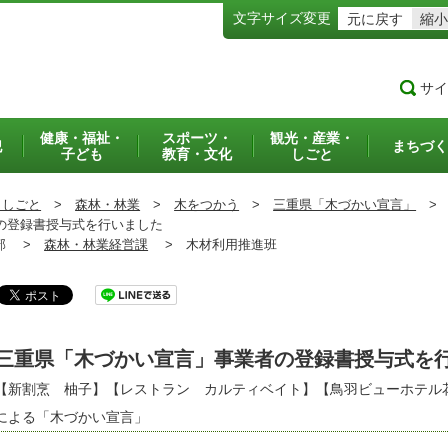
文字サイズ変更
元に戻す
縮小
サイ
健康・福祉・
スポーツ・
観光・産業・
犯
まちづく
子ども
教育・文化
しごと
・しごと
>
森林・林業
>
木をつかう
>
三重県「木づかい宣言」
>
の登録書授与式を行いました
部 >
森林・林業経営課
>
木材利用推進班
三重県「木づかい宣言」事業者の登録書授与式を
【新割烹 柚子】【レストラン カルティベイト】【鳥羽ビューホテル
による「木づかい宣言」