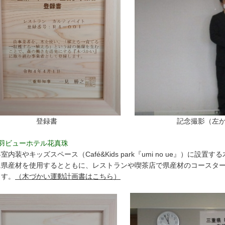
登録書 記念撮影（左から山本氏、
鳥羽ビューホテル花真珠
内装やキッズスペース（Café&Kids park『umi no ue』）に
に県産材を使用するとともに、レストランや喫茶店で県産材のコースタ
ます。
（木づかい運動計画書はこちら）