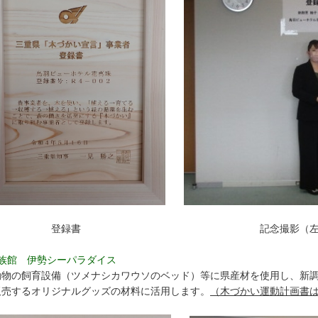
登録書 記念撮影（左から迫間氏、
水族館 伊勢シーパラダイス
物の飼育設備（ツメナシカワウソのベッド）等に県産材を使用し、新調
販売するオリジナルグッズの材料に活用します。
（木づかい運動計画書