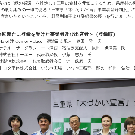
では「緑の循環」を推進して三重の森林を元気にするため、県産材の
その取り組みの一環である「三重県『木づかい宣言』事業者登録制度」
に宣言いただいたことから、野呂副知事より登録書の授与を行いました
今回新たに登録を受けた事業者及び出席者＞（登録順）
Hotel 津 Center Palace 宿泊副支配人 奥田 雅 氏
ホテル ザ・グランコート津西 宿泊副支配人 原田 伊津美 氏
株式会社トーエー 代表取締役 伊藤 志乃 氏
辻製油株式会社 代表取締役会長 辻 保彦 氏
トヨタ車体株式会社 いなべ工場 いなべ工務部 部長 和田 弘治 