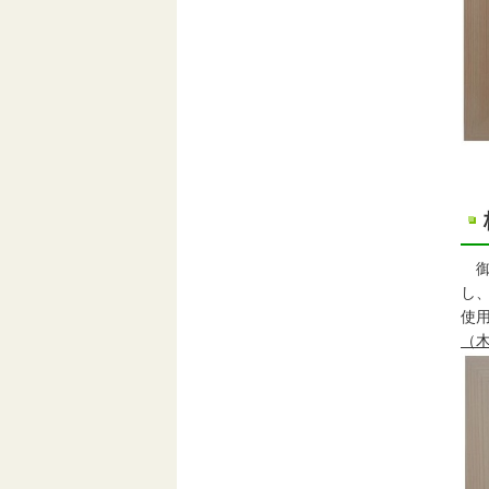
御浜
し
使
（