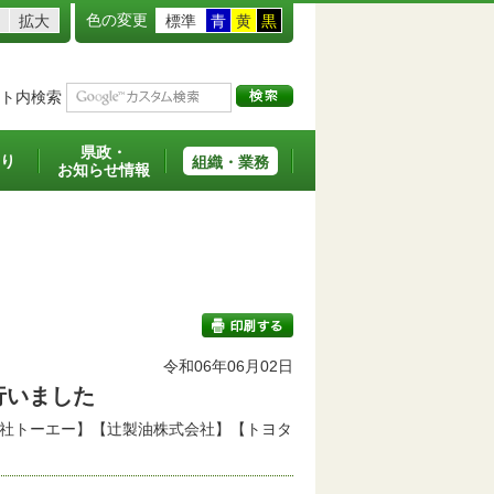
色の変更
拡大
標準
青
黄
黒
ト内検索
県政・
り
組織・業務
お知らせ情報
令和06年06月02日
行いました
印刷する
【株式会社トーエー】【辻製油株式会社】【トヨタ