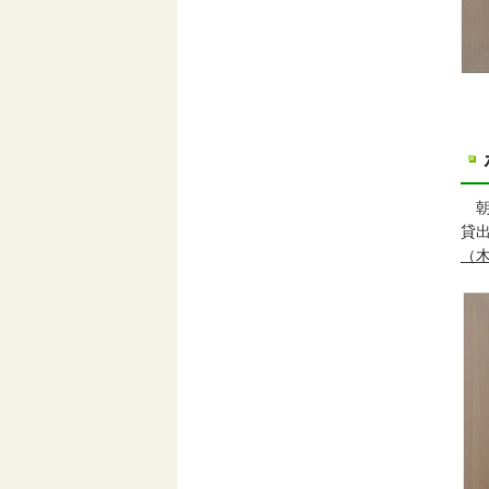
朝
貸
（