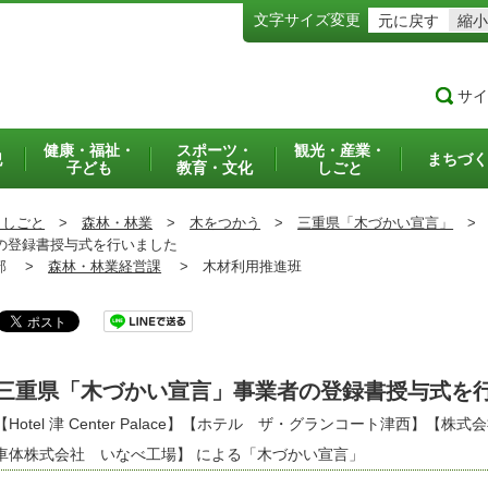
文字サイズ変更
元に戻す
縮小
サイ
健康・福祉・
スポーツ・
観光・産業・
犯
まちづく
子ども
教育・文化
しごと
・しごと
>
森林・林業
>
木をつかう
>
三重県「木づかい宣言」
>
の登録書授与式を行いました
部 >
森林・林業経営課
>
木材利用推進班
三重県「木づかい宣言」事業者の登録書授与式を
【Hotel 津 Center Palace】【ホテル ザ・グランコート津西】
車体株式会社 いなべ工場】 による「木づかい宣言」