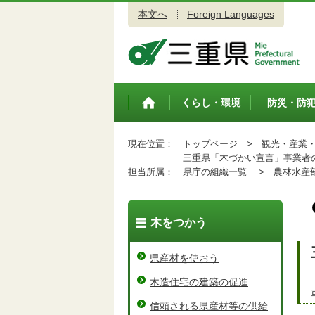
本文へ
Foreign Languages
三重県公式ウェブサイト
くらし・環境
防災・防
トップペ
ージ
現在位置：
トップページ
>
観光・産業
三重県「木づかい宣言」事業者
担当所属：
県庁の組織一覧 >
農林水産
木をつかう
県産材を使おう
木造住宅の建築の促進
信頼される県産材等の供給