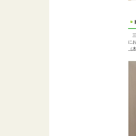
三重
に
（