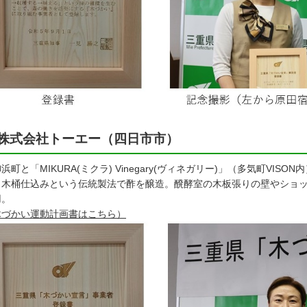
株式会社トーエー（四日市市）
町と「MIKURA(ミクラ) Vinegary(ヴィネガリー)」（多気町VI
、木桶仕込みという伝統製法で酢を醸造。醗酵室の木板張りの壁やショ
用。
木づかい運動計画書はこちら）