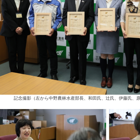
念撮影（左から中野農林水産部長、和田氏、辻氏、伊藤氏、原田