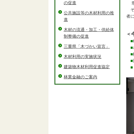
の促進
県
公共施設等の木材利用の推
者
進
木材の流通・加工・供給体
＜
制整備の促進
■
三重県「木づかい宣言」
■
■
木材利用の実施状況
■
建築物木材利用促進協定
■
林業金融のご案内