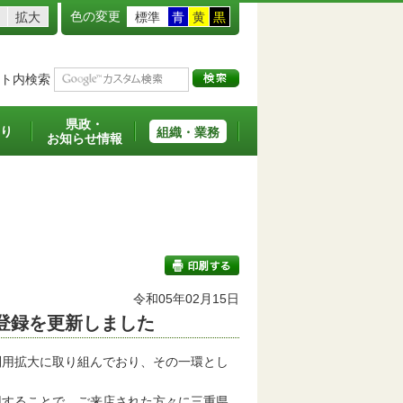
色の変更
拡大
標準
青
黄
黒
ト内検索
県政・
り
組織・業務
お知らせ情報
令和05年02月15日
登録を更新しました
印刷する
用拡大に取り組んでおり、その一環とし
することで、ご来店された方々に三重県