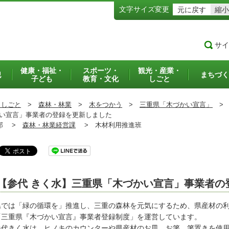
文字サイズ変更
元に戻す
縮小
サイ
健康・福祉・
スポーツ・
観光・産業・
犯
まちづく
子ども
教育・文化
しごと
・しごと
>
森林・林業
>
木をつかう
>
三重県「木づかい宣言」
>
い宣言」事業者の登録を更新しました
部 >
森林・林業経営課
>
木材利用推進班
【参代 きく水】三重県「木づかい宣言」事業者の
では「緑の循環を」推進し、三重の森林を元気にするため、県産材の利
「三重県『木づかい宣言』事業者登録制度」を運営しています。
代きく水は、ヒノキのカウンターや県産材のお皿、お箸、箸置きを使用