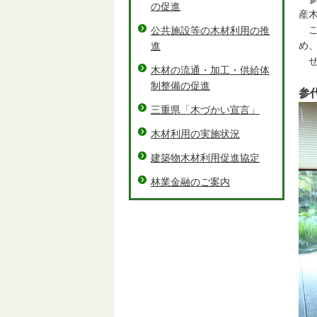
の促進
産
こ
公共施設等の木材利用の推
め
進
ぜ
木材の流通・加工・供給体
制整備の促進
参
三重県「木づかい宣言」
木材利用の実施状況
建築物木材利用促進協定
林業金融のご案内