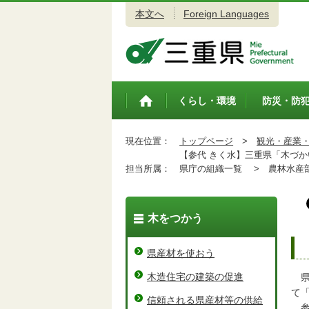
本文へ
Foreign Languages
三重県公式ウェブサイト
くらし・環境
防災・防
トップペ
ージ
現在位置：
トップページ
>
観光・産業
【参代 きく水】三重県「木づか
担当所属：
県庁の組織一覧 >
農林水産
木をつかう
県産材を使おう
木造住宅の建築の促進
県
て
信頼される県産材等の供給
参