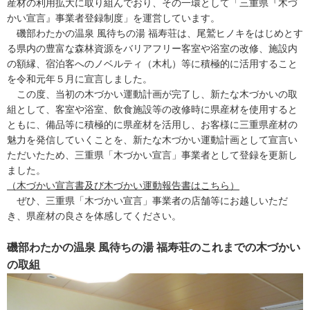
産材の利用拡大に取り組んでおり、その一環として「三重県『木づ
かい宣言』事業者登録制度」を運営しています。
磯部わたかの温泉 風待ちの湯 福寿荘は、尾鷲ヒノキをはじめとす
る県内の豊富な森林資源をバリアフリー客室や浴室の改修、施設内
の額縁、宿泊客へのノベルティ（木札）等に積極的に活用すること
を令和元年５月に宣言しました。
この度、当初の木づかい運動計画が完了し、新たな木づかいの取
組として、客室や浴室、飲食施設等の改修時に県産材を使用すると
ともに、備品等に積極的に県産材を活用し、お客様に三重県産材の
魅力を発信していくことを、新たな木づかい運動計画として宣言い
ただいたため、三重県「木づかい宣言」事業者として登録を更新し
ました。
（木づかい宣言書及び木づかい運動報告書はこちら）
ぜひ、三重県「木づかい宣言」事業者の店舗等にお越しいただ
き、県産材の良さを体感してください。
磯部わたかの温泉 風待ちの湯 福寿荘のこれまでの木づかい
の取組