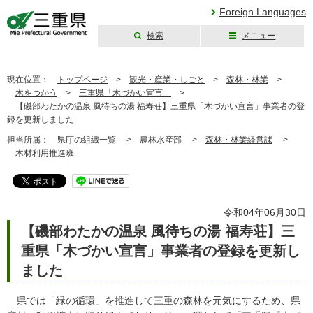
Foreign Languages
検索
メニュー
三重県公式ウェブ
サイト
現在位置：
トップページ
>
観光・産業・しごと
>
森林・林業
>
木をつかう
>
三重県「木づかい宣言」
>
【磯部わたかの温泉 風待ちの湯 福寿荘】三重県「木づかい宣言」事業者の登
録を更新しました
担当所属：
県庁の組織一覧 >
農林水産部 >
森林・林業経営課
>
木材利用推進班
令和04年06月30日
【磯部わたかの温泉 風待ちの湯 福寿荘】三
重県「木づかい宣言」事業者の登録を更新し
ました
県では「緑の循環」を推進して三重の森林を元気にするため、県