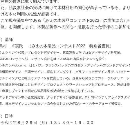
材利用の推進に取り組んでいます。
た、脱炭素社会の実現に向けて木材利用の関心が高まっている今、より
おける木材利用の推進が必要です。
こで現在募集中である「みえの木製品コンテスト2022」の実施に合わ
講座」を開催します。木製品製作への関心・意欲を持った皆様のご参加
１）講師
島村 卓実氏 （みえの木製品コンテスト2022 特別審査員）
ツインク代表／プロダクトデザイナー。東京造形大学プロダクドデザイン科卒業。
BARUデザイン部、デザイン会社を経て2005年に有限会社クルツを設立。
ズンやdocomo、はとバス、フランスベッドのプロダクトデザインやブランドデザイン
関デザイン、空間デザイン、家具やプロダクト、グラフィックデザイン及び、パッケー
ティングなど幅広くデザインを提案している。企画から発表までのトータルクリエーシ
域振興を目的にしたデザインプロジェクトやワークショップをプロデュース。製品は毎年
展しブランド企画から製品開発/発表/販売で実績をあげている。
ドデザイン中小企業賞受賞、グッドデザイン多数受賞。2007年インテリアライフスタイル展
日本デザインコンサルタント協会会員およびJAFCAオートカラーアォード審査員。
２）日時
和４年８月２９日（月）１３：３０～１６：００