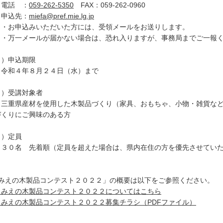
話 ：
059-262-5350
FAX：059-262-0960
込先：
miefa@pref.mie.lg.jp
お申込みいただいた方には、受領メールをお送りします。
万一メールが届かない場合は、恐れ入りますが、事務局までご一報く
７）申込期限
和４年８月２４日（水）まで
８）受講対象者
重県産材を使用した木製品づくり（家具、おもちゃ、小物・雑貨など
くりにご興味のある方
９）定員
０名 先着順（定員を超えた場合は、県内在住の方を優先させていた
「みえの木製品コンテスト２０２２」の概要は以下をご参照ください。
・みえの木製品コンテスト２０２２についてはこちら
・みえの木製品コンテスト２０２２募集チラシ（PDFファイル）