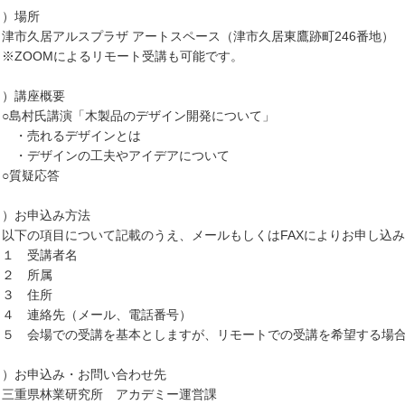
３）場所
市久居アルスプラザ アートスペース（津市久居東鷹跡町246番地）
ZOOMによるリモート受講も可能です。
４）講座概要
島村氏講演「木製品のデザイン開発について」
売れるデザインとは
デザインの工夫やアイデアについて
質疑応答
５）お申込み方法
下の項目について記載のうえ、メールもしくはFAXによりお申し込み
 受講者名
 所属
 住所
 連絡先（メール、電話番号）
 会場での受講を基本としますが、リモートでの受講を希望する場合
６）お申込み・お問い合わせ先
重県林業研究所 アカデミー運営課