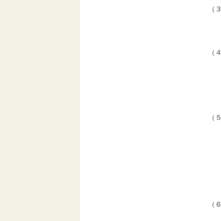
（
津
※
（
○
・
・
○
（
以
１
２
３
４
５
（
三