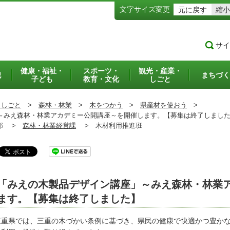
文字サイズ変更
元に戻す
縮小
サイ
健康・福祉・
スポーツ・
観光・産業・
犯
まちづく
子ども
教育・文化
しごと
・しごと
>
森林・林業
>
木をつかう
>
県産材を使おう
>
みえ森林・林業アカデミー公開講座～を開催します。【募集は終了しまし
部 >
森林・林業経営課
>
木材利用推進班
「みえの木製品デザイン講座」～みえ森林・林業
ます。【募集は終了しました】
重県では、三重の木づかい条例に基づき、県民の健康で快適かつ豊かな