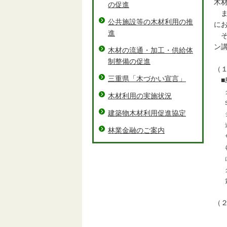
木
の促進
ま
公共施設等の木材利用の推
に
進
そ
ン
木材の流通・加工・供給体
制整備の促進
（
三重県「木づかい宣言」
■
クル
木材利用の実施状況
SU
建築物木材利用促進協定
シチ
送機
林業金融のご案内
サル
各地
に出
グッ
賞。
（
令