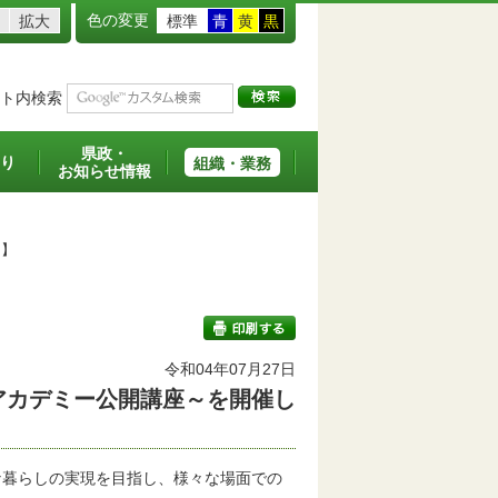
色の変更
拡大
標準
青
黄
黒
ト内検索
県政・
り
組織・業務
お知らせ情報
た】
令和04年07月27日
アカデミー公開講座～を開催し
印刷する
暮らしの実現を目指し、様々な場面での