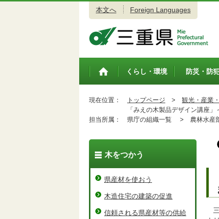
本文へ
Foreign Languages
三重県公式ウェブサイト
くらし・環境
防災・防
トップペ
ージ
現在位置：
トップページ
>
観光・産業
「みえの木製品デザイン講座」～
担当所属：
県庁の組織一覧 >
農林水産
木をつかう
県産材を使おう
木造住宅の建築の促進
三
信頼される県産材等の供給