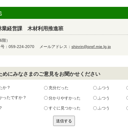
先
林業経営課 木材利用推進班
6階）
：059-224-2070
メールアドレス：
shinrin@pref.mie.lg.jp
ためにみなさまのご意見をお聞かせください
たか？
充分だった
ふつう
かったですか？
分かりやすかった
ふつう
？
すぐに見つかった
ふつう