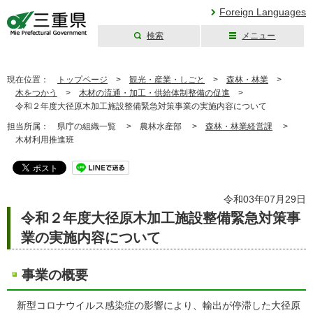
Foreign Languages
検索
メニュー
三重県公式ウェブ
サイト
現在位置：
トップページ
>
観光・産業・しごと
>
森林・林業
>
木をつかう
>
木材の流通・加工・供給体制整備の促進
>
令和２年度大径原木加工施設整備緊急対策事業の実施内容について
担当所属：
県庁の組織一覧 >
農林水産部 >
森林・林業経営課
>
木材利用推進班
令和03年07月29日
令和２年度大径原木加工施設整備緊急対策事
業の実施内容について
事業の概要
新型コロナウイルス感染症の影響により、輸出が停滞した大径原