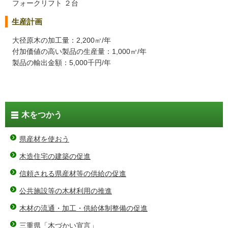
フォークリフト ２台
生産計画
大径原木の加工量：2,200㎥/年
付加価値の高い製品の生産量：1,000㎥/年
製品の輸出金額：5,000千円/年
木をつかう
県産材を使おう
木造住宅の建築の促進
信頼される県産材等の供給の促進
公共施設等の木材利用の推進
木材の流通・加工・供給体制整備の促進
三重県「木づかい宣言」