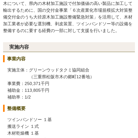
木について、県内の木材加工施設で付加価値の高い製品に加工して
輸出するために、国の交付金事業「６次産業化市場規模拡大対策整
備交付金のうち大径原木加工施設整備緊急対策」を活用して、木材
加工業者が必要な選別機、剥皮装置、ツインバンドソー等の設備を
整備するのに要する経費の一部に対して支援を行いました。
実施内容
事業内容
実施主体：グリーンウッドタクミ協同組合
（三重県松阪市木の郷町12番地）
事業費：250,371千円
補助金：113,805千円
補助率：1/2
整備概要
ツインバンドソー １基
搬送ライン １式
木材乾燥機 １基