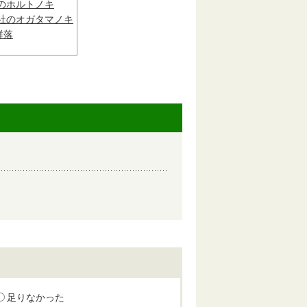
のホルトノキ
社のオガタマノキ
群落
足りなかった