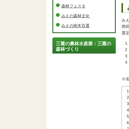
森林フェスタ
みえの森林文化
み
みえの樹木百選
県
選
三重の農林水産業：三重の
森林づくり
※