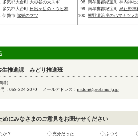
多気郡大台町
大杉谷の大スギ
南牟婁郡紀宝町
神内神社
多気郡大台町
日出ヶ岳のトウヒ林
南牟婁郡紀宝町
烏止野神
伊勢市
弥栄のマツ
熊野灘沿岸のハマナツメ
先
共生推進課 みどり推進班
6階）
：059-224-2070
メールアドレス：
midori@pref.mie.lg.jp
ためにみなさまのご意見をお聞かせください
たか？
充分だった
ふつう