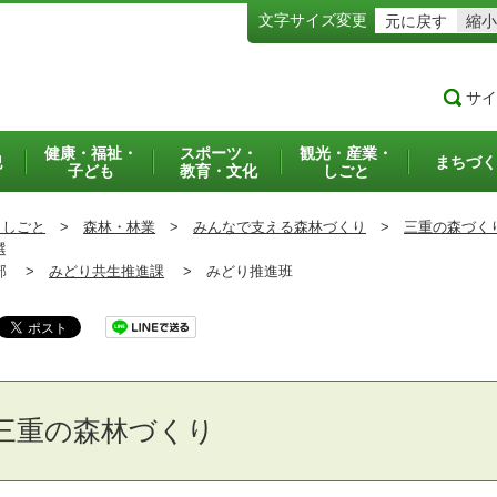
文字サイズ変更
元に戻す
縮小
サイ
健康・福祉・
スポーツ・
観光・産業・
犯
まちづく
子ども
教育・文化
しごと
・しごと
>
森林・林業
>
みんなで支える森林づくり
>
三重の森づく
選
部 >
みどり共生推進課
>
みどり推進班
三重の森林づくり