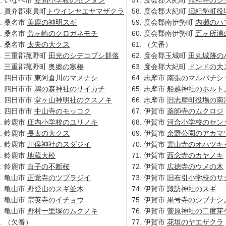
員弁郡東員町
トウインヤエヤマザクラ
度会郡大紀町
旧紀勢町役
桑名市
美鹿の神明スギ
度会郡南伊勢町
内瀬のハ
桑名市
芳ヶ崎のクロガネモチ
度会郡南伊勢町
五ヶ所浦
桑名市
太夫の大クス
（欠番）
三重郡菰野町
田光のシデコブシ群落
度会郡玉城町
田丸城跡の
三重郡菰野町
奥郷の寒椿
度会郡大紀町
ドンドの大
四日市市
東阿倉川のマメナシ
志摩市
南張のマルバチシ
四日市市
鵜の森神社のサイカチ
志摩市
船越神社のホルト
四日市市
堂ヶ山神明社のクスノキ
志摩市
旧志摩町役場の南
四日市市
中山寺のモッコク
伊賀市
薬師寺のムクロジ
鈴鹿市
庄内小学校のユリノキ
伊賀市
河合小学校のセン
鈴鹿市
長太の大クス
伊賀市
余野公園のアカマ
鈴鹿市
川俣神社のスダジイ
伊賀市
霊山寺のオハツキ
鈴鹿市
地蔵大松
伊賀市
西念寺のカヤノキ
鈴鹿市
白子の不断桜
伊賀市
広徳寺のウメの木
亀山市
正覚寺のツブラジイ
伊賀市
旧布引小学校のサ
亀山市
野登山のスギ並木
伊賀市
諏訪神社のスギ
亀山市
宗英寺のイチョウ
伊賀市
果号寺のシブナシ
亀山市
野村一里塚のムクノキ
伊賀市
菅原神社の二度芽
（欠番）
伊賀市
花垣のヤエザクラ