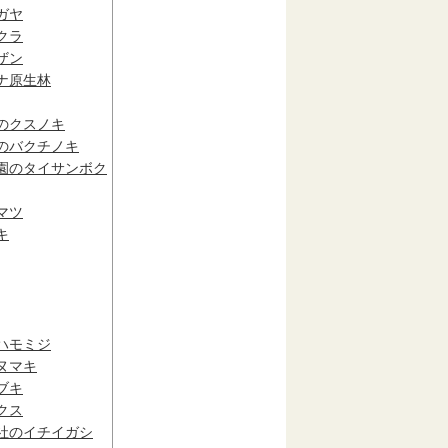
ガヤ
クラ
ザン
ナ原生林
のクスノキ
のバクチノキ
園のタイサンボク
マツ
キ
ハモミジ
ヌマキ
ブキ
クス
社のイチイガシ