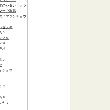
場のシダレザクラ
マボウ群落
のハマジンチョウ
ハゼノキ
スギ
ャノキ
ノキ
洋杉
ダン
ツ
イチョウ
クラ
ガヤ
ケヤキ