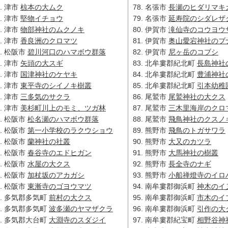
津市
椋本の大ムク
名張市
長瀬のヒダリマキ
津市
堅物イチョウ
名張市
延寿院のシダレザ
津市
物部神社のムクノキ
伊賀市
滝仙寺のコウヨウ
津市
香良洲のクロマツ
伊賀市
奥山愛宕神社のブ
松阪市
碧川河口のハマボウ群落
伊賀市
尼ヶ岳のコブシ
津市
矢頭の大スギ
北牟婁郡紀北町
長島神社
津市
国津神社のケヤキ
北牟婁郡紀北町
豊浦神社
津市
東平寺のシイノキ樹叢
北牟婁郡紀北町
引本幼稚
津市
三多気のサクラ
尾鷲市
尾鷲神社の大クス
津市
美杉町川上のモミ、ツガ林
尾鷲市
三木里海岸のクロ
松阪市
松名瀬のハマボウ群落
尾鷲市
飛鳥神社のクスノ
松阪市
第一小学校のラクウショウ
熊野市
飛鳥のトガサワラ
松阪市
蘭神社の社叢
熊野市
大又のカツラ
松阪市
春谷寺のエドヒガン
熊野市
大馬神社の樹叢
松阪市
水屋の大クス
熊野市
長全寺のナギ
松阪市
加杖坂のアカガシ
熊野市
小船禅燈寺のイロ
松阪市
東漸寺のゴヨウマツ
南牟婁郡御浜町
神木のイ
多気郡多気町
前村の大クス
南牟婁郡御浜町
市木のイ
多気郡多気町
波多瀬のヤマザクラ
南牟婁郡御浜町
引作の大
多気郡大台町
大淵寺のスダジイ
南牟婁郡紀宝町
相野谷神