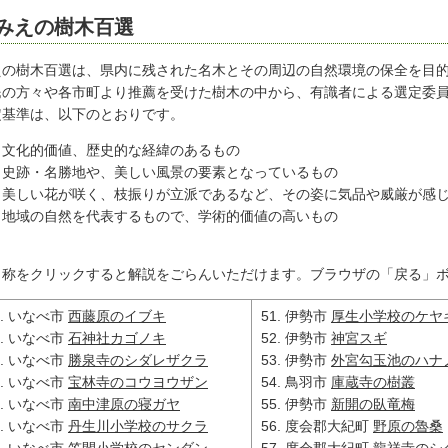
みえの樹木百選
えの樹木百選は、県内に残された名木とその周辺の自然環境の保全を目的
民の方々や各市町より推薦を受けた樹木の中から、有識者による選定委
定基準は、以下のとおりです。
文化的価値、歴史的な経緯のあるもの
史跡・名勝地や、美しい風景の要素となっているもの
美しい花が咲く、枝振りが立派であるなど、その姿に気品や威厳が感
地域の自然を代表するもので、学術的価値の高いもの
名称をクリックすると解説をごらんいただけます。ブラウザの「戻る」
いなべ市
西藤原のイブキ
伊勢市
厚生小学校のケヤ
いなべ市
石神社カゴノキ
伊勢市
神宮スギ
いなべ市
勝泉寺のシダレザクラ
伊勢市
外宮勾玉池のハナ
いなべ市
宝林寺のコウヨウザン
鳥羽市
庫蔵寺の樹叢
いなべ市
南中津原の寝ガヤ
伊勢市
新開の臥竜梅
いなべ市
丹生川小学校のサクラ
度会郡大紀町
野原の魯桑
いなべ市
笠間小学校のセンダン
度会郡大紀町
龍祥寺のシ