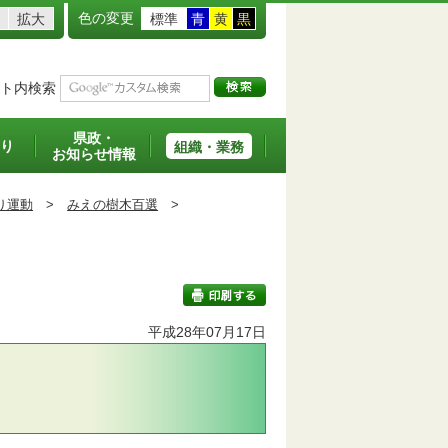
色の変更
拡大
標準
青
黄
黒
ト内検索
県政・
り
組織・業務
お知らせ情報
り運動
>
みえの樹木百選
>
平成28年07月17日
印刷する