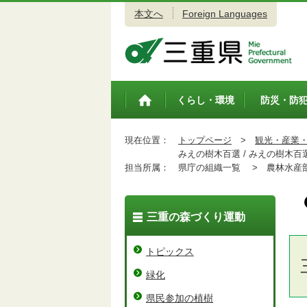
本文へ
Foreign Languages
三重県公式ウェブサイト
くらし・環境
防災・防
トップペ
ージ
現在位置：
トップページ
>
観光・産業
みえの樹木百選 / みえの樹木百
担当所属：
県庁の組織一覧 >
農林水産
三重の森づくり運動
トピックス
緑化
県民参加の植樹