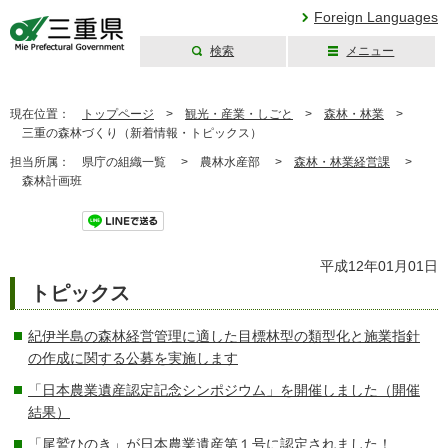
Foreign Languages
検索
メニュー
三重県公式ウェブ
サイト
現在位置：
トップページ
>
観光・産業・しごと
>
森林・林業
>
三重の森林づくり（新着情報・トピックス）
担当所属：
県庁の組織一覧 >
農林水産部 >
森林・林業経営課
>
森林計画班
ツイート
平成12年01月01日
トピックス
紀伊半島の森林経営管理に適した目標林型の類型化と施業指針
の作成に関する公募を実施します
「日本農業遺産認定記念シンポジウム」を開催しました（開催
結果）
「尾鷲ひのき」が日本農業遺産第１号に認定されました！