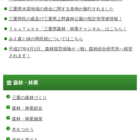
三重県水源地域の保全に関する条例が施行されました
三重県民の森及び三重県上野森林公園の指定管理者情報！
ＹｏｕＴｕｂｅ「三重県森林・林業チャンネル」はこちら！
みえ森と緑の県民税についてはこちら
平成27年4月1日、森林国営保険が（独）森林総合研究所へ移管
されます！
森林・林業
三重の森林づくり
森林・林業総合
森林・林業施策
木をつかう