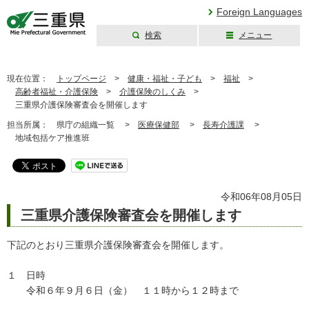
Foreign Languages
検索
メニュー
三重県公式ウェブ
サイト
現在位置：
トップページ
>
健康・福祉・子ども
>
福祉
>
高齢者福祉・介護保険
>
介護保険のしくみ
>
三重県介護保険審査会を開催します
担当所属：
県庁の組織一覧 >
医療保健部
>
長寿介護課
>
地域包括ケア推進班
令和06年08月05日
三重県介護保険審査会を開催します
下記のとおり三重県介護保険審査会を開催します。
１ 日時
令和６年９月６日（金） １１時から１２時まで