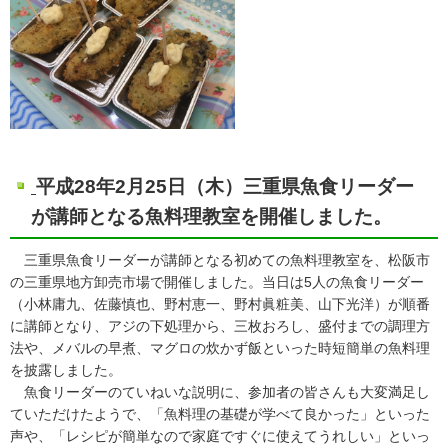
平成28年2月25日（木）三重県魚食リーダー
が講師となる魚料理教室を開催しました。
三重県魚食リーダーが講師となる初めての魚料理教室を、松阪市
の三重県地方卸売市場で開催しました。当日は5人の魚食リーダー
（小林庸九、佐藤慎也、野村恵一、野村眞粧美、山下光洋）が順番
に講師となり、アジの下処理から、三枚おろし、盛付までの調理方
法や、メバルの早煮、マグロの炊かず飯といった時短簡単の魚料理
を披露しました。
魚食リーダーのていねいな説明に、参加者の皆さんも大変満足し
ていただけたようで、「魚料理の基礎が学べて良かった」といった
声や、「レシピが簡単なので家庭ですぐに使えてうれしい」といっ