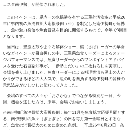
ェスタ南伊勢」が開催されました。
このイベントは、県内一の水揚港を有する三重外湾漁協と平成26
年に県内初の魚消費拡大応援条例（※）を制定した南伊勢町が連携
し、魚の魅力発信や魚食普及を目的に開催するもので、今年で3回目
となります。
当日は、豊漁太鼓やまぐろ解体ショー、鯖（さば）ーガーの早食
いなどイベントが目白押しの中、三重県魚食リーダーによるステー
ジパフォーマンスでは、魚食リーダーからのワンポイントアドバイ
スを受けた石垣副知事が、「伊勢まだい」の二枚おろしを実演し、
会場を盛り上げました。魚食リーダーによる料理実演も黒山の人だ
かりができるほどの大人気で、魚の町を自負する南伊勢町の皆様の
意気込みがひしひしと伝わってきました。
会場のすべての人々が「おさかな」でつながる特別な一日、今
回、機会を逃した方は、来年、会場でお会いしましょう。
※南伊勢町魚消費拡大応援条例：毎年11月を魚食拡大応援月間とす
る、南伊勢町の魚々（ぎょぎょ）の日を毎月第一金曜日とするな
ど、魚食の消費拡大のために定めた条例。（平成26年6月20日 条