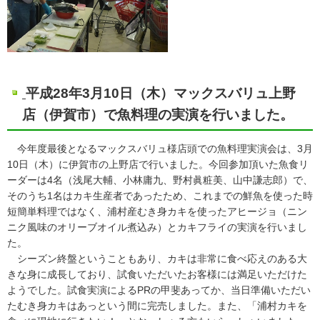
平成28年3月10日（木）マックスバリュ上野
店（伊賀市）で魚料理の実演を行いました。
今年度最後となるマックスバリュ様店頭での魚料理実演会は、3月
10日（木）に伊賀市の上野店で行いました。今回参加頂いた魚食リ
ーダーは4名（浅尾大輔、小林庸九、野村眞粧美、山中謙志郎）で、
そのうち1名はカキ生産者であったため、これまでの鮮魚を使った時
短簡単料理ではなく、浦村産むき身カキを使ったアヒージョ（ニン
ニク風味のオリーブオイル煮込み）とカキフライの実演を行いまし
た。
シーズン終盤ということもあり、カキは非常に食べ応えのある大
きな身に成長しており、試食いただいたお客様には満足いただけた
ようでした。試食実演によるPRの甲斐あってか、当日準備いただい
たむき身カキはあっという間に完売しました。また、「浦村カキを