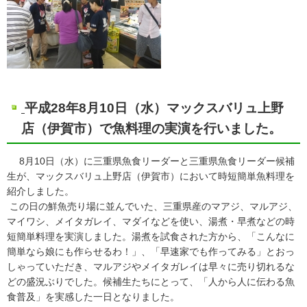
平成28年8月10日（水）マックスバリュ上野
店（伊賀市）で魚料理の実演を行いました。
8月10日（水）に三重県魚食リーダーと三重県魚食リーダー候補
生が、マックスバリュ上野店（伊賀市）において時短簡単魚料理を
紹介しました。
この日の鮮魚売り場に並んでいた、三重県産のマアジ、マルアジ、
マイワシ、メイタガレイ、マダイなどを使い、湯煮・早煮などの時
短簡単料理を実演しました。湯煮を試食された方から、「こんなに
簡単なら娘にも作らせるわ！」、「早速家でも作ってみる」とおっ
しゃっていただき、マルアジやメイタガレイは早々に売り切れるな
どの盛況ぶりでした。候補生たちにとって、「人から人に伝わる魚
食普及」を実感した一日となりました。