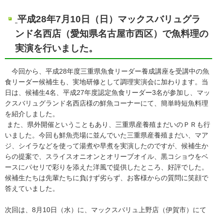
平成28年7月10日（日）マックスバリュグラ
ンド名西店（愛知県名古屋市西区）で魚料理の
実演を行いました。
今回から、平成28年度三重県魚食リーダー養成講座を受講中の魚
食リーダー候補生も、実地研修として調理実演会に加わります。当
日は、候補生4名、平成27年度認定魚食リーダー3名が参加し、マッ
クスバリュグランド名西店様の鮮魚コーナーにて、簡単時短魚料理
を紹介しました。
また、県外開催ということもあり、三重県産養殖まだいのＰＲも行
いました。今回も鮮魚売場に並んでいた三重県産養殖まだい、マア
ジ、シイラなどを使って湯煮や早煮を実演したのですが、候補生か
らの提案で、スライスオニオンとオリーブオイル、黒コショウをベ
ースにパセリで彩りを添えた洋風で提供したところ、好評でした。
候補生たちは先輩たちに負けず劣らず、お客様からの質問に笑顔で
答えていました。
次回は、8月10日（水）に、マックスバリュ上野店（伊賀市）にて