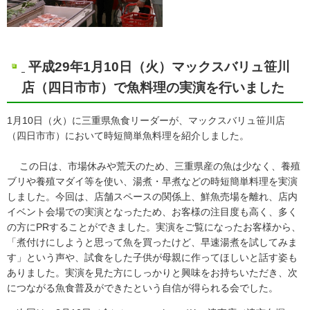
平成29年1月10日（火）マックスバリュ笹川
店（四日市市）で魚料理の実演を行いました
1月10日（火）に三重県魚食リーダーが、マックスバリュ笹川店
（四日市市）において時短簡単魚料理を紹介しました。
この日は、市場休みや荒天のため、三重県産の魚は少なく、養殖
ブリや養殖マダイ等を使い、湯煮・早煮などの時短簡単料理を実演
しました。今回は、店舗スペースの関係上、鮮魚売場を離れ、店内
イベント会場での実演となったため、お客様の注目度も高く、多く
の方にPRすることができました。実演をご覧になったお客様から、
「煮付けにしようと思って魚を買ったけど、早速湯煮を試してみま
す」という声や、試食をした子供が母親に作ってほしいと話す姿も
ありました。実演を見た方にしっかりと興味をお持ちいただき、次
につながる魚食普及ができたという自信が得られる会でした。