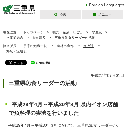
Foreign Languages
検索
メニュー
三重県公式ウェブ
サイト
現在位置：
トップページ
>
観光・産業・しごと
>
水産業
>
水産業総合
>
魚食普及
>
三重県魚食リーダーの活動
担当所属：
県庁の組織一覧 >
農林水産部 >
漁政課
>
海業・流通班
平成27年07月01日
三重県魚食リーダーの活動
平成29年4月～平成30年3月 県内イオン店舗
で魚料理の実演を行いました
平成29年4月～平成30年3月にかけて、三重県魚食リーダーが、