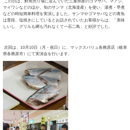
この日は、鮮魚売り場に並んでいた三重県産のゴマサバ、マアジ、
マイワシなどのほか、旬のサンマ（北海道産）を使い、湯煮・早煮
などの時短簡単料理を実演しました。サンマやゴマサバなどの青魚
は普段、塩焼きにしているとお話されていたお客様からは、「美味
しいし、グリルも網も汚れなくて一石二鳥」と好評でした。
次回は、10月10日（月・祝日）に、マックスバリュ各務原店（岐阜
県各務原市）にて実演会を行います。