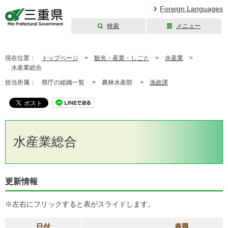
Foreign Languages
検索
メニュー
三重県公式ウェブ
サイト
現在位置：
トップページ
>
観光・産業・しごと
>
水産業
>
水産業総合
担当所属：
県庁の組織一覧 >
農林水産部 >
漁政課
水産業総合
更新情報
※左右にフリックすると表がスライドします。
日付
表題