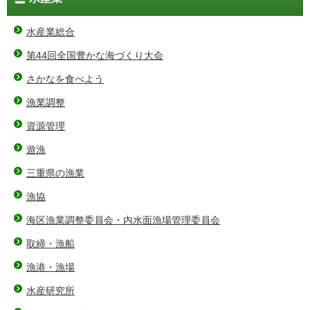
水産業総合
第44回全国豊かな海づくり大会
さかなを食べよう
漁業調整
資源管理
遊漁
三重県の漁業
漁協
海区漁業調整委員会・内水面漁場管理委員会
取締・漁船
漁港・漁場
水産研究所