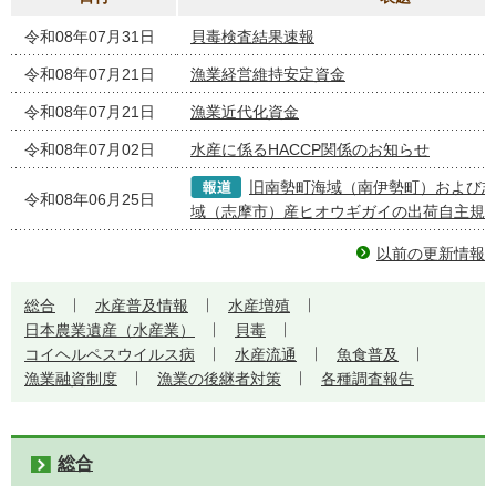
令和08年07月31日
貝毒検査結果速報
令和08年07月21日
漁業経営維持安定資金
令和08年07月21日
漁業近代化資金
令和08年07月02日
水産に係るHACCP関係のお知らせ
旧南勢町海域（南伊勢町）および
令和08年06月25日
域（志摩市）産ヒオウギガイの出荷自主規
以前の更新情報
総合
水産普及情報
水産増殖
日本農業遺産（水産業）
貝毒
コイヘルペスウイルス病
水産流通
魚食普及
漁業融資制度
漁業の後継者対策
各種調査報告
総合