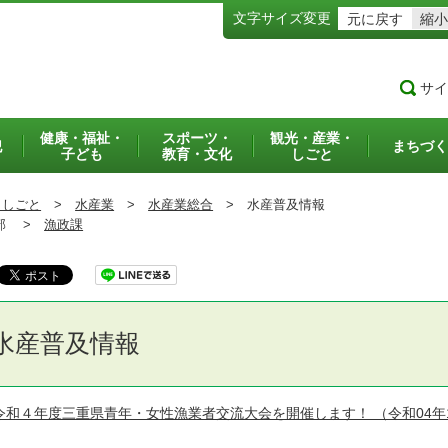
文字サイズ変更
元に戻す
縮小
サイ
健康・福祉・
スポーツ・
観光・産業・
犯
まちづく
子ども
教育・文化
しごと
・しごと
>
水産業
>
水産業総合
>
水産普及情報
部 >
漁政課
水産普及情報
令和４年度三重県青年・女性漁業者交流大会を開催します！
（令和04年