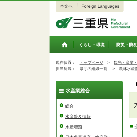
本文へ
Foreign Languages
三重県公式ウェブサイト
くらし・環境
防災・防
トップペ
ージ
現在位置：
トップページ
>
観光・産業
担当所属：
県庁の組織一覧 >
農林水産
水産業総合
総合
水産普及情報
水産増殖