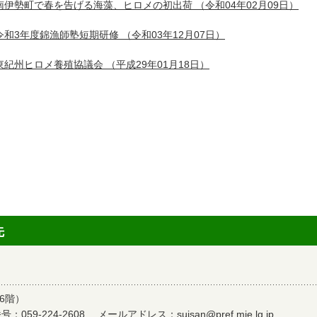
南伊勢町で春を告げる海藻、ヒロメの初出荷
（令和04年02月09日）
令和3年度錦漁師塾短期研修
（令和03年12月07日）
東紀州ヒロメ養殖協議会
（平成29年01月18日）
先
6階）
：059-224-2608
メールアドレス：
suisan@pref.mie.lg.jp