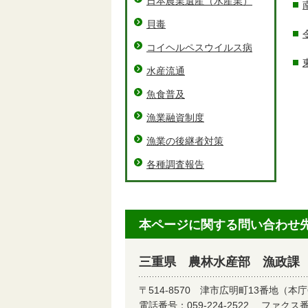
日本農業遺産（水産業）
貝毒
コイヘルペスウイルス病
水産流通
魚食普及
漁業融資制度
漁業の後継者対策
各種調査報告
本ページに関する問い合わせ
三重県 農林水産部 漁政課
〒514-8570
津市広明町13番地（本庁
電話番号：
059-224-2522
ファクス番号