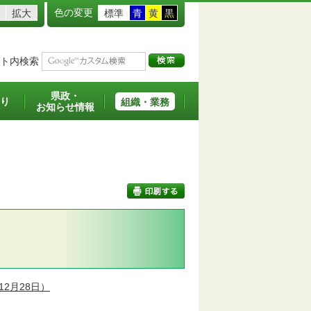
色の変更
拡大
標準
青
黄
黒
ト内検索
県政・
り
組織・業務
お知らせ情報
印刷する
12月28日）