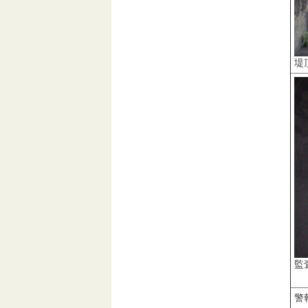
堤
監
内
警