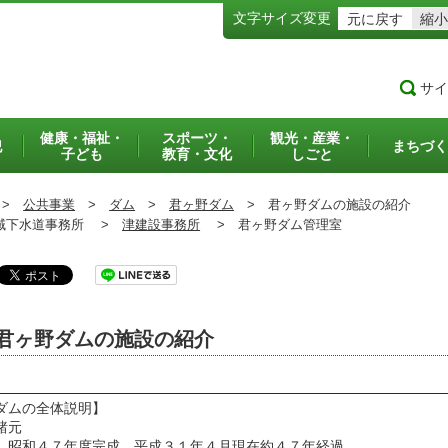
文字サイズ変更
元に戻す
縮小
サイ
健康・福祉・
スポーツ・
観光・産業・
犯
まちづく
子ども
教育・文化
しごと
>
公共事業
>
ダム
>
君ヶ野ダム
>
君ヶ野ダムの施設の紹介
下水道事務所 >
津建設事務所
>
君ヶ野ダム管理室
君ヶ野ダムの施設の紹介
ダムの全体説明】
諸元
和４７年度完成 平成３１年４月現在約４７年経過