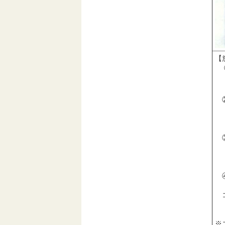
【
①
ダ
②
主
③
大
④
コ
オ
※