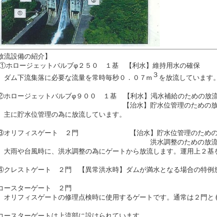
放流設備の紹介】
ホロージェットバルブφ２５０ １基 【利水】維持用水の確保
３
ム下流集落に必要な流量を常時毎秒０．０７m
を放流しています
ホロージェットバルブφ９００ １基 【利水】渇水補給のための放
【治水】貯水位管理のための放
に貯水位管理の為に放流しています。
オリフィスゲート ２門 【治水】貯水位管理のための
洪水調整のための放
雨や台風時に、洪水調整の為にゲートから放流します。運用上２基
クレストゲート ２門 【異常洪水時】ダムが満水となる場合の特例
ースターゲート ２門
リフィスゲートの修理点検時に使用するゲートです。通常は２門と
コースターゲートは上流部に設けられています。