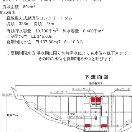
2
域面積 80km
ム構造
線重力式越流型コンクリートダム
頂 323m 堤頂 73m
3
3
効貯水容量 19,700千m
利水容量 8,400千m
制限水位 EL 145.00m
期制限水位 EL137.30m(7.16～10.31)
夏期制限水位:洪水期に限り常時満水位よりも水位を低下させて、
その時の水位を夏期制限水位と呼びます。