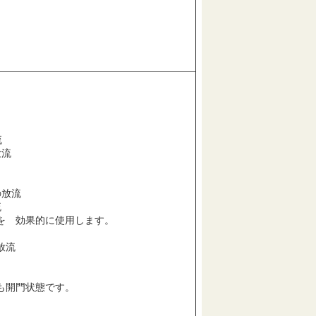
。
流
流
放流
流
を 効果的に使用します。
放流
も開門状態です。