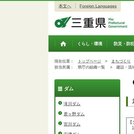
本文へ
Foreign Languages
三重県公式ウェブサイト
くらし・環境
防災・防
トップペ
ージ
現在位置：
トップページ
>
まちづくり
担当所属：
県庁の組織一覧 >
建設・流域
ダム
滝川ダム
君ヶ野ダム
【
宮川ダム
昭