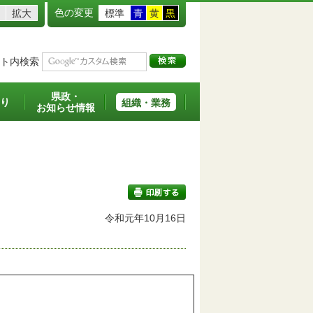
色の変更
拡大
標準
青
黄
黒
ト内検索
県政・
り
組織・業務
お知らせ情報
令和元年10月16日
印刷する