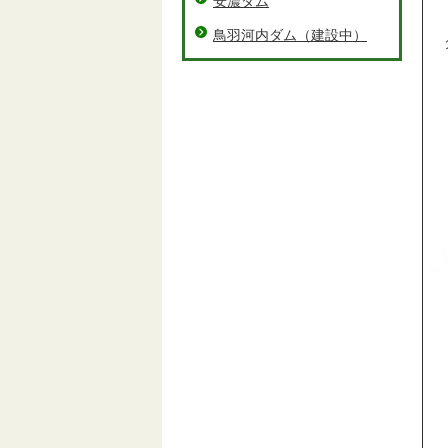
安濃ダム
流
鳥羽河内ダム（建設中）
ダ
直
堤
有
非
夏
※