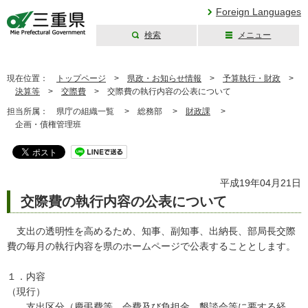
Foreign Languages
検索
メニュー
三重県公式ウェブ
サイト
現在位置：
トップページ
>
県政・お知らせ情報
>
予算執行・財政
>
決算等
>
交際費
>
交際費の執行内容の公表について
担当所属：
県庁の組織一覧 >
総務部 >
財政課
>
企画・債権管理班
平成19年04月21日
交際費の執行内容の公表について
支出の透明性を高めるため、知事、副知事、出納長、部局長交際
費の毎月の執行内容を県のホームページで公表することとします。
１．内容
（現行）
支出区分（慶弔費等、会費及び負担金、懇談会等に要する経