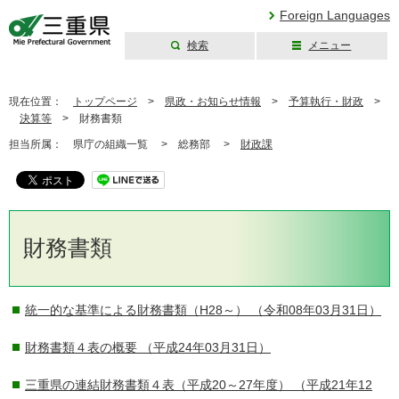
Foreign Languages
検索
メニュー
三重県公式ウェブ
サイト
現在位置：
トップページ
>
県政・お知らせ情報
>
予算執行・財政
>
決算等
>
財務書類
担当所属：
県庁の組織一覧 >
総務部 >
財政課
財務書類
統一的な基準による財務書類（H28～）
（令和08年03月31日）
財務書類４表の概要
（平成24年03月31日）
三重県の連結財務書類４表（平成20～27年度）
（平成21年12