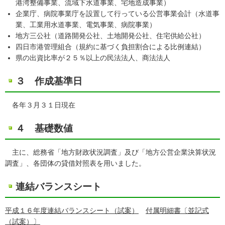
港湾整備事業、流域下水道事業、宅地造成事業）
企業庁、病院事業庁を設置して行っている公営事業会計（水道事
業、工業用水道事業、電気事業、病院事業）
地方三公社（道路開発公社、土地開発公社、住宅供給公社）
四日市港管理組合（規約に基づく負担割合による比例連結）
県の出資比率が２５％以上の民法法人、商法法人
３ 作成基準日
各年３月３１日現在
４ 基礎数値
主に、総務省「地方財政状況調査」及び「地方公営企業決算状況
調査」、各団体の貸借対照表を用いました。
連結バランスシート
平成１６年度連結バランスシート（試案）
付属明細書〔並記式
（試案）〕