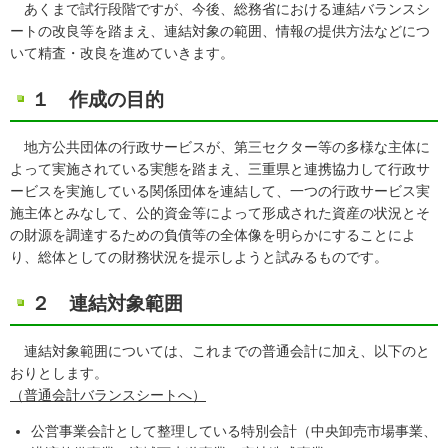
あくまで試行段階ですが、今後、総務省における連結バランスシ
ートの改良等を踏まえ、連結対象の範囲、情報の提供方法などにつ
いて精査・改良を進めていきます。
１ 作成の目的
地方公共団体の行政サービスが、第三セクター等の多様な主体に
よって実施されている実態を踏まえ、三重県と連携協力して行政サ
ービスを実施している関係団体を連結して、一つの行政サービス実
施主体とみなして、公的資金等によって形成された資産の状況とそ
の財源を調達するための負債等の全体像を明らかにすることによ
り、総体としての財務状況を提示しようと試みるものです。
２ 連結対象範囲
連結対象範囲については、これまでの普通会計に加え、以下のと
おりとします。
（普通会計バランスシートへ）
公営事業会計として整理している特別会計（中央卸売市場事業、