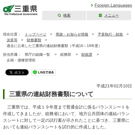
Foreign Languages
検索
メニュー
三重県公式ウェブ
サイト
現在位置：
トップページ
>
県政・お知らせ情報
>
予算執行・財政
>
決算等
>
財務書類
>
過去に公表した三重県の連結財務書類（平成16～19年度）
担当所属：
県庁の組織一覧 >
総務部 >
財政課
>
企画・債権管理班
平成21年02月10日
三重県の連結財務書類について
三重県では、平成１９年度まで普通会計に係るバランスシートを
作成してきましたが、総務省において、地方公共団体の連結バラン
スシートに対して一定の試行案が示されたことに基づき、三重県に
おいても連結バランスシートを試行的に作成しました。