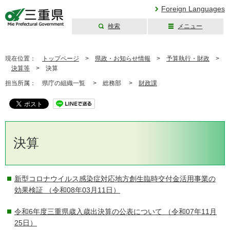
Foreign Languages
検索
メニュー
三重県公式ウェブ
サイト
現在位置：
トップページ
>
県政・お知らせ情報
>
予算執行・財政
>
決算等
>
決算
担当所属：
県庁の組織一覧 >
総務部 >
財政課
決算
新型コロナウイルス感染症対応地方創生臨時交付金活用事業の
効果検証
（令和08年03月11日）
令和6年度三重県歳入歳出決算の公表について
（令和07年11月
25日）