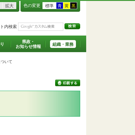
色の変更
拡大
標準
青
黄
黒
ト内検索
県政・
り
組織・業務
お知らせ情報
ついて
印刷する