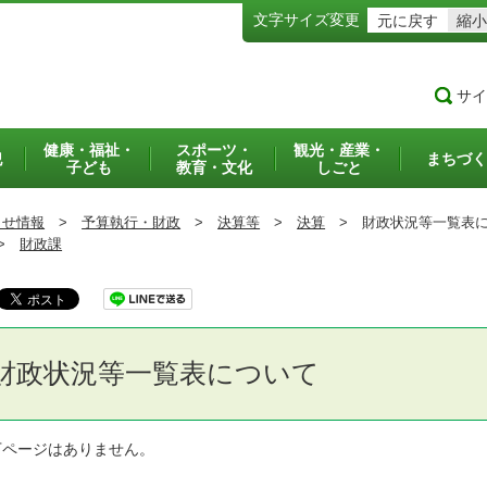
文字サイズ変更
元に戻す
縮小
サイ
健康・福祉・
スポーツ・
観光・産業・
犯
まちづく
子ども
教育・文化
しごと
らせ情報
>
予算執行・財政
>
決算等
>
決算
>
財政状況等一覧表に
>
財政課
財政状況等一覧表について
下ページはありません。