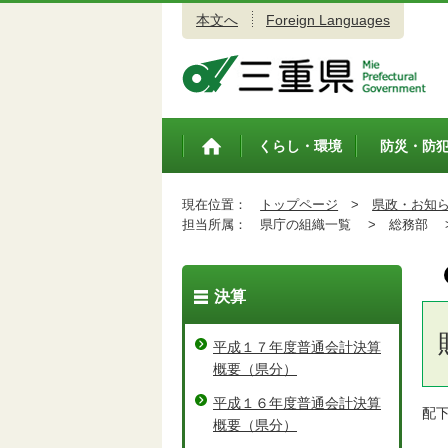
本文へ
Foreign Languages
三重県公式ウェブサイト
くらし・環境
防災・防
トップペ
ージ
現在位置：
トップページ
>
県政・お知
担当所属：
県庁の組織一覧 >
総務部 
決算
平成１７年度普通会計決算
概要（県分）
平成１６年度普通会計決算
配
概要（県分）