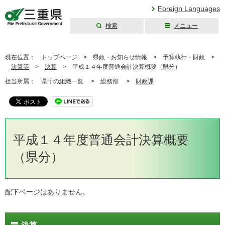
Foreign Languages
検索
メニュー
三重県公式ウェブ
サイト
現在位置：
トップページ
>
県政・お知らせ情報
>
予算執行・財政
>
決算等
>
決算
>
平成１４年度普通会計決算概要（県分）
担当所属：
県庁の組織一覧 >
総務部 >
財政課
平成１４年度普通会計決算概要
（県分）
配下ページはありません。