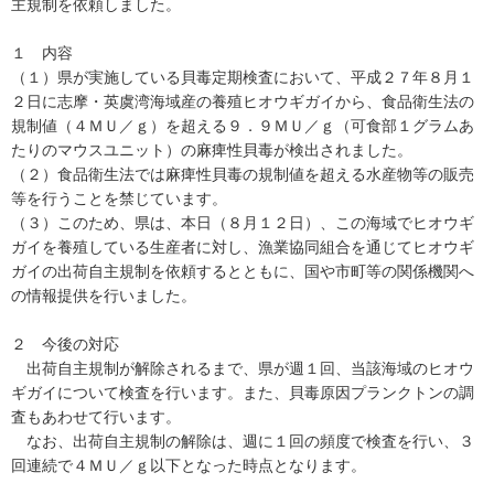
主規制を依頼しました。
１ 内容
（１）県が実施している貝毒定期検査において、平成２７年８月１
２日に志摩・英虞湾海域産の養殖ヒオウギガイから、食品衛生法の
規制値（４ＭＵ／ｇ）を超える９．９ＭＵ／ｇ（可食部１グラムあ
たりのマウスユニット）の麻痺性貝毒が検出されました。
（２）食品衛生法では麻痺性貝毒の規制値を超える水産物等の販売
等を行うことを禁じています。
（３）このため、県は、本日（８月１２日）、この海域でヒオウギ
ガイを養殖している生産者に対し、漁業協同組合を通じてヒオウギ
ガイの出荷自主規制を依頼するとともに、国や市町等の関係機関へ
の情報提供を行いました。
２ 今後の対応
出荷自主規制が解除されるまで、県が週１回、当該海域のヒオウ
ギガイについて検査を行います。また、貝毒原因プランクトンの調
査もあわせて行います。
なお、出荷自主規制の解除は、週に１回の頻度で検査を行い、３
回連続で４ＭＵ／ｇ以下となった時点となります。