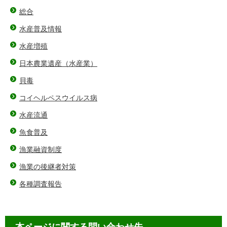
総合
水産普及情報
水産増殖
日本農業遺産（水産業）
貝毒
コイヘルペスウイルス病
水産流通
魚食普及
漁業融資制度
漁業の後継者対策
各種調査報告