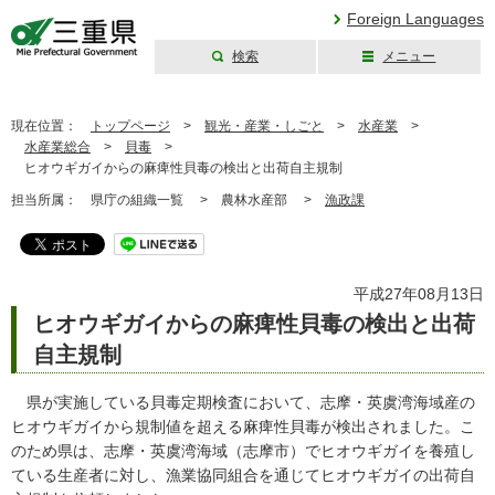
Foreign Languages
検索
メニュー
三重県公式ウェブ
サイト
現在位置：
トップページ
>
観光・産業・しごと
>
水産業
>
水産業総合
>
貝毒
>
ヒオウギガイからの麻痺性貝毒の検出と出荷自主規制
担当所属：
県庁の組織一覧 >
農林水産部 >
漁政課
平成27年08月13日
ヒオウギガイからの麻痺性貝毒の検出と出荷
自主規制
県が実施している貝毒定期検査において、志摩・英虞湾海域産の
ヒオウギガイから規制値を超える麻痺性貝毒が検出されました。こ
のため県は、志摩・英虞湾海域（志摩市）でヒオウギガイを養殖し
ている生産者に対し、漁業協同組合を通じてヒオウギガイの出荷自