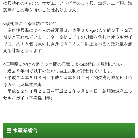
枚貝特有のもので、サザエ、アワビ等のまき貝、魚類、エビ類、海
藻等がこの毒を持つことはありません。
○致死量に至る個数について
麻痺性貝毒による人の致死量は、体重６０kgの人で約３千～２万
ＭＵと言われています。９．９ＭＵ／ｇの貝毒を含むヒオウギガイ
では、約１８個（貝のむき身で３０３ｇ）以上食べると致死量を超
える計算となります。
○三重県における過去５年間の貝毒による出荷自主規制について
過去５年間で以下のとおり自主規制が行われています。
・平成２４年６月８日～平成２４年８月１日：的矢湾海域産ヒオウ
ギガイ（麻痺性貝毒）
・平成２２年４月２８日～平成２２年６月２４日：鳥羽海域産ムラ
サキイガイ（下痢性貝毒）
水産業総合