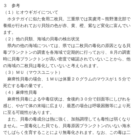
３ 参考
（１）ヒオウギガイについて
ホタテガイに似た食用二枚貝。三重県では英虞湾～熊野灘北部で
養殖が行われており貝殻の色が赤、黄、橙、紫など変化に富んでい
ます。
（２）他の貝類、海域の貝毒の検出状況
県内の他の海域については、県では二枚貝の毒化の原因となる貝
毒プランクトンの調査を各海域で定期的に行っており、８月の調査
時に貝毒プランクトンが高い密度で確認されていないことから、他
の海域の二枚貝は毒化していないと考えられます。
（３）ＭＵ（マウスユニット）
麻痺性貝毒の場合、１ＭＵは体重２０グラムのマウスが１５分で
死亡する毒の量です。
（４）麻痺性貝毒
麻痺性貝毒による中毒症状は、食後約３０分で顔面等にしびれを
感じ、やがて体の末端に広まり、最悪の場合は呼吸困難等により死
に至る可能性があります。
また、貝毒の毒成分は熱に強く、加熱調理しても毒性は弱くなり
ません。一度毒化した貝でも、貝毒原因プランクトンのいない海水
でしばらく生育することにより無毒化されます。なお、この毒は二