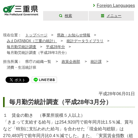
Foreign Languages
検索
メニュー
三重県公式ウェブ
サイト
現在位置：
トップページ
>
県政・お知らせ情報
>
みえDATABOX（三重の統計）
>
統計データライブラリ
>
毎月勤労統計調査
>
平成28年分
>
毎月勤労統計調査（平成28年3月分）
担当所属：
県庁の組織一覧 >
政策企画部
>
統計課
>
消費・生活統計班
平成28年06月01日
毎月勤労統計調査（平成28年3月分）
１ 賃金の動き （事業所規模５人以上）
「きまって支給する給与」は254,920円で前年同月比1.5％減、賞与
など「特別に支払われた給与」を合わせた「現金給与総額」は
270,483円で前年同月比0.4％減でした。また、「実質賃金指数（総