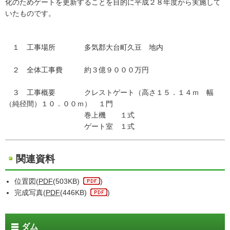
化のためゲートを更新することを目的に平成２８年度から実施して
いたものです。
１ 工事場所 多気郡大台町久豆 地内
２ 全体工事費 約３億９０００万円
３ 工事概要 クレストゲート（高さ１５．１４ｍ 幅
（純径間）１０．００ｍ） １門
巻上機 １式
ゲート室 １式
関連資料
位置図(
PDF
(503KB)
)
完成写真(
PDF
(446KB)
)
ダム