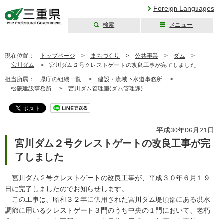
Foreign Languages
検索
メニュー
三重県公式ウェブ
サイト
現在位置：
トップページ
>
まちづくり
>
公共事業
>
ダム
>
宮川ダム
>
宮川ダム２号クレストゲートの改良工事が完了しました
担当所属：
県庁の組織一覧 >
建設・流域下水道事務所 >
松阪建設事務所
>
宮川ダム管理室(ダム管理課)
平成30年06月21日
宮川ダム２号クレストゲートの改良工事が完
了しました
宮川ダム２号クレストゲートの改良工事が、平成３０年６月１９
日に完了しましたのでお知らせします。
この工事は、昭和３２年に供用された宮川ダム堤頂部にある洪水
調節に用いるクレストゲート３門のうち中央の１門において、老朽