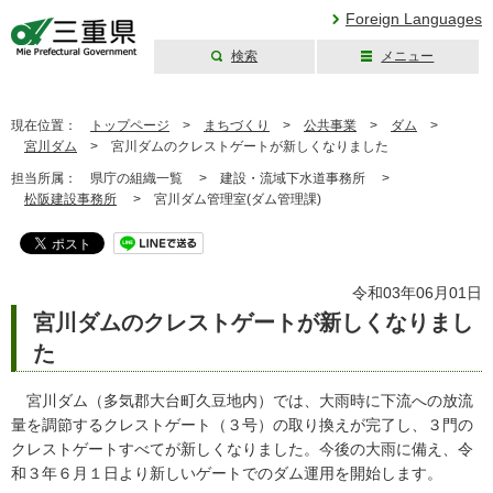
Foreign Languages
検索
メニュー
三重県公式ウェブ
サイト
現在位置：
トップページ
>
まちづくり
>
公共事業
>
ダム
>
宮川ダム
>
宮川ダムのクレストゲートが新しくなりました
担当所属：
県庁の組織一覧 >
建設・流域下水道事務所 >
松阪建設事務所
>
宮川ダム管理室(ダム管理課)
令和03年06月01日
宮川ダムのクレストゲートが新しくなりまし
た
宮川ダム（多気郡大台町久豆地内）では、大雨時に下流への放流
量を調節するクレストゲート（３号）の取り換えが完了し、３門の
クレストゲートすべてが新しくなりました。今後の大雨に備え、令
和３年６月１日より新しいゲートでのダム運用を開始します。