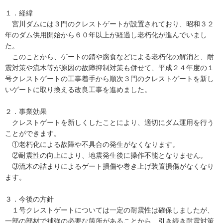
１．経緯
宮川ダムには３門のクレストゲートが設置されており、昭和３２
年のダム供用開始から６０年以上が経過し老朽化が進んでいまし
た。
このことから、ゲートの錆や腐食などによる老朽化の解消と、耐
震対策や流木等が原因の故障抑制対策も併せて、平成２４年度の１
号クレストゲートの工事着手から順次３門のクレストゲートを新し
いゲートに取り換える改良工事を進めました。
２．事業効果
クレストゲートを新しくしたことにより、適切にダム運用を行う
ことができます。
①老朽化による故障や不具合の発生がなくなります。
②耐震性の向上により、地震発生後に操作不能となりません。
③流木の詰まりによるゲート損傷や巻き上げ装置損傷がなくなり
ます。
３．今後の方針
１号クレストゲートについては一定の耐震性は確保しましたが、
一部の部材で補強の必要な箇所があることから、引き続き耐震対策