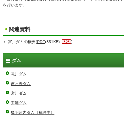
を行います。
関連資料
宮川ダムの概要(
PDF
(351KB)
)
ダム
滝川ダム
君ヶ野ダム
宮川ダム
安濃ダム
鳥羽河内ダム（建設中）