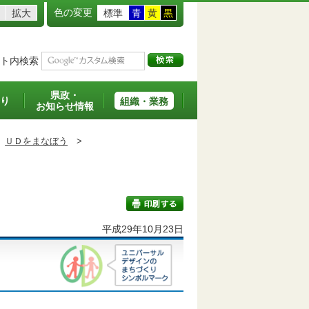
色の変更
拡大
標準
青
黄
黒
ト内検索
県政・
り
組織・業務
お知らせ情報
ＵＤをまなぼう
>
班
平成29年10月23日
印刷する