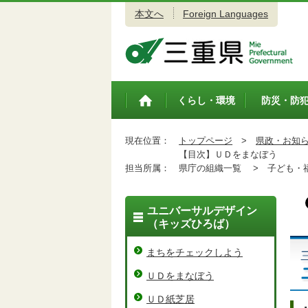
本文へ
Foreign Languages
三重県公式ウェブサイト
くらし・環境
防災・防
トップペ
ージ
現在位置：
トップページ
>
県政・お知
【目次】ＵＤをまなぼう
担当所属：
県庁の組織一覧 >
子ども・福
ユニバーサルデザイン
（キッズひろば）
まちをチェックしよう
ＵＤをまなぼう
ＵＤ紙芝居