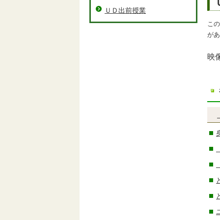
ＵＤ出前授業
この
があ
映