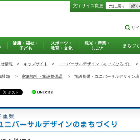
文字サイズ変更
元に戻す
縮小
サイ
健康・福祉・
スポーツ・
観光・産業・
犯
まちづく
子ども
教育・文化
しごと
らせ情報
>
キッズサイト
>
ユニバーサルデザイン（キッズひろば）
>
祉部 >
家庭福祉・施設整備課
>
施設整備・ユニバーサルデザイン