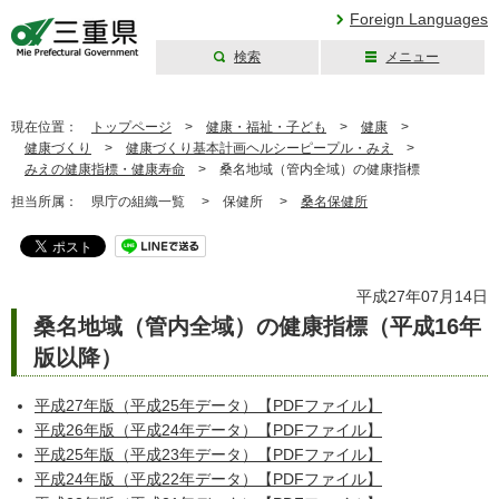
Foreign Languages
検索
メニュー
三重県公式ウェブ
サイト
現在位置：
トップページ
>
健康・福祉・子ども
>
健康
>
健康づくり
>
健康づくり基本計画ヘルシーピープル・みえ
>
みえの健康指標・健康寿命
>
桑名地域（管内全域）の健康指標
担当所属：
県庁の組織一覧 >
保健所 >
桑名保健所
平成27年07月14日
桑名地域（管内全域）の健康指標（平成16年
版以降）
平成27年版（平成25年データ）【PDFファイル】
平成26年版（平成24年データ）【PDFファイル】
平成25年版（平成23年データ）【PDFファイル】
平成24年版（平成22年データ）【PDFファイル】