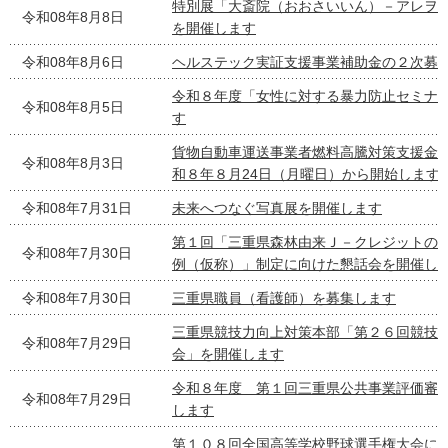
特別展「大斎院（おおさいいん）－アレヲ
令和08年8月8日
を開催します
令和08年8月6日
ヘルステック実証支援事業補助金の２次募
令和８年度「女性に対する暴力防止セミナ
令和08年8月5日
す
貨物自動車運送事業者燃料高騰対策支援金
令和08年8月3日
和８年８月24日（月曜日）から開始します
令和08年7月31日
未来へつなぐ写真展を開催します
第１回「三重県森林由来Ｊ－クレジットの
令和08年7月30日
例（仮称）」制定に向けた懇話会を開催し
令和08年7月30日
三重県職員（看護師）を募集します
三重県競技力向上対策本部「第２６回競技
令和08年7月29日
会」を開催します
令和８年度 第１回三重県公共事業評価審
令和08年7月29日
します
第１０８回全国高等学校野球選手権大会に