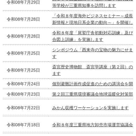
令和08年7月29日
等学校が三重県知事を訪問します
「令和８年度海外ビジネスセミナー～成長
令和08年7月28日
新情報と現地日系企業の動向～」を開催し
令和８年度「尾鷲庁舎初動対応訓練」及び
令和08年7月28日
合図上訓練」を実施します
シンポジウム「西来寺の宝物の魅力にせま
令和08年7月25日
す
斎宮歴史博物館 斎宮学講座（第２回）の
令和08年7月25日
ます
令和08年7月24日
個別避難計画作成促進のための講演会を開
令和08年7月23日
第２回三重県環境審議会地球温暖化対策部
令和08年7月22日
みかん収穫ワーケーションを実施します
令和08年7月18日
令和８年度三重県地方卸売市場運営協議会