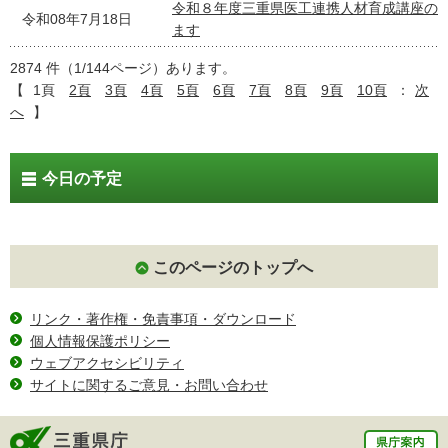
令和８年度三重県医工連携人材育成講座の
令和08年7月18日
ます
2874 件（1/144ページ）あります。
【
1頁
2頁
3頁
4頁
5頁
6頁
7頁
8頁
9頁
10頁
：
次
へ
】
今日の予定
このページのトップへ
リンク・著作権・免責事項・ダウンロード
個人情報保護ポリシー
ウェブアクセシビリティ
サイトに関するご意見・お問い合わせ