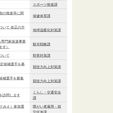
スポーツ推進課
動の推進等に関
保健体育課
ついて 改正の方
地球温暖化対策課
る専門家派遣事業
観光戦略課
ます）
ついて
獣害対策課
定候補選手を募
競技力向上対策課
候補選手を募集
競技力向上対策課
くらし・交通安全
を訪問します
課
ックみえ）参加選
障がい者雇用・就
労促進課