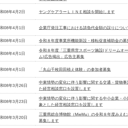
和08年4月2日
ヤングケアラーＬＩＮＥ相談を開始します
和08年4月1日
企業庁発注工事における請負代金額の誤りについ
和08年4月1日
令和８年度事業所機能新設・移転促進補助金の募
令和８年度「三重県営スポーツ施設(ドリームオ
和08年4月1日
ム)広告掲出」広告主募集
和08年4月1日
「丸山千枚田田植え体験」の参加者募集
中東情勢の変化に伴う影響に関する交通・貨物事
和08年3月26日
た経営相談窓口を設置します
中東情勢の変化に伴う影響に関する中小企業・小
和08年3月23日
象とした経営相談窓口を設置します
三重県総合博物館（MieMu）の令和８年度みえ
和08年3月20日
募集します