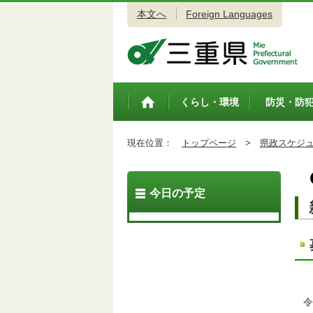
本文へ
Foreign Languages
三重県公式ウェブサイト
くらし・環境
防災・防
トップペ
ージ
現在位置：
トップページ
>
県政スケジ
今日の予定
令