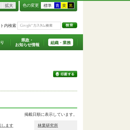
色の変更
拡大
標準
青
黄
黒
ト内検索
県政・
り
組織・業務
お知らせ情報
印刷する
掲載日順に表示しています。
催します
林業研究所