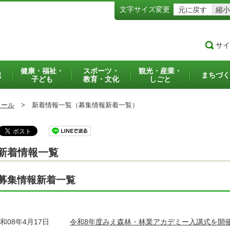
文字サイズ変更
元に戻す
縮小
サイ
健康・福祉・
スポーツ・
観光・産業・
犯
まちづく
子ども
教育・文化
しごと
ュール
>
新着情報一覧（募集情報新着一覧）
新着情報一覧
募集情報新着一覧
和08年4月17日
令和8年度みえ森林・林業アカデミー入講式を開