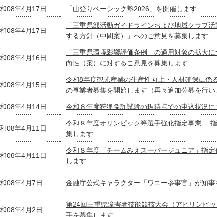
和08年4月17日
「山登りベーシック塾2026」を開催します
「三重県部活動ガイドラインおよび地域クラブ活
和08年4月17日
する方針（中間案）」へのご意見を募集します
「三重県環境影響評価条例」の適用対象の拡大に
和08年4月16日
向性（案）に対するご意見を募集します
令和8年度観光産業の生産性向上・人材確保に係
和08年4月15日
の事業者募集を開始します（再々追加公募を行い
和08年4月14日
令和８年度狩猟免許試験の現時点での申込状況に
令和８年度オリンピック等選手強化指定事業 指
和08年4月11日
集します
令和８年度「チームみえスーパージュニア」指定
和08年4月11日
します
和08年4月7日
金融庁公式キャラクター「ワニー参事官」が知事
第24回三重県障害者技能競技大会（アビリンピ
和08年4月2日
手を募集します