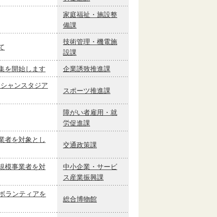
家庭福祉・施設整
備課
技術管理・機電施
て
設課
集を開始します
企業誘致推進課
ーシャンスタジア
スポーツ推進課
障がい者雇用・就
労促進課
業者を対象とし
交通政策課
規模事業者を対
中小企業・サービ
ス産業振興課
むボランティアを
総合博物館