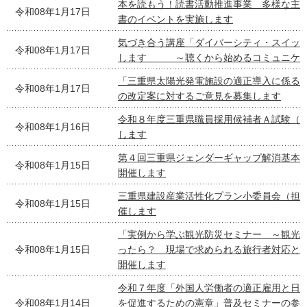
本を読もう！読書活動推進事業 多様な主
令和08年1月17日
書のイベントを実施します
気づき合う講座「ダイバーシティ・スイッチ2
令和08年1月17日
します ～聴くから始めるコミュニケー
「三重県太陽光発電施設の適正導入に係る
令和08年1月17日
の改定案に対するご意見を募集します
令和８年度三重県職員採用候補者Ａ試験（
令和08年1月16日
します
第４回三重県ジェンダーギャップ解消基本
令和08年1月15日
開催します
三重県建設産業活性化プラン小委員会（担
令和08年1月15日
催します
「実例から学ぶ観光防災セミナー ～観光
令和08年1月15日
ったら？ 現場で求められる旅行者対応と
開催します
令和７年度「外国人労働者の適正雇用と日
令和08年1月14日
を促進するための憲章」普及セミナーの参