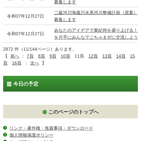
募集します
二級河川海蔵川水系河川整備計画（原案）
令和07年12月27日
募集します
あなたのアイデアで東紀州を盛り上げる！
令和07年12月27日
を片手にみんなでごちゃまぜに交流しよう
2872 件（11/144ページ）あります。
【
前へ
：
7頁
8頁
9頁
10頁
11頁
12頁
13頁
14頁
15
頁
16頁
：
次へ
】
今日の予定
このページのトップへ
リンク・著作権・免責事項・ダウンロード
個人情報保護ポリシー