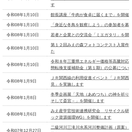
す
令和08年1月10日
館長講座「牛肉が食卓に届くまで」を開催
令和08年1月10日
「身近な冬鳥を観察しよう」の参加者を募
令和08年1月10日
若者と企業との交流会「ミエガタリ」を開
第１２回みえの森フォトコンテスト入賞作
令和08年1月10日
た
令和８年三重県エネルギー価格等高騰対応
令和08年1月10日
態転換支援補助金（第１期）の公募につい
ＪＲ関西線の利用促進イベント「ＪＲ関西線
令和08年1月9日
見」を実施します
冬季企画展「天地（あめつち）の神を祈り
令和08年1月8日
そして斎宮－」を開催します
みえ産学官技術連携研究会 リサイクル研
令和08年1月6日
ック資源循環WG）を開催します
二級河川三滝川水系河川整備計画（原案）
令和07年12月27日