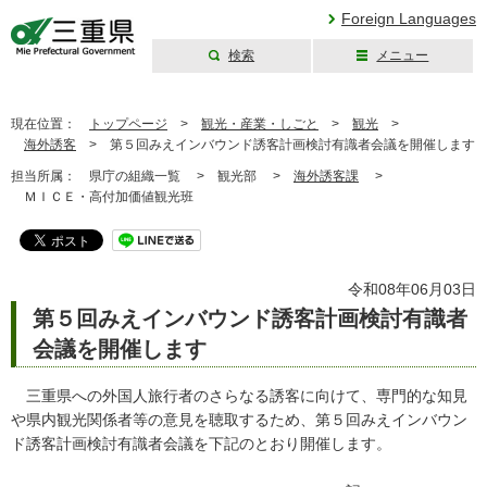
Foreign Languages
検索
メニュー
三重県公式ウェブ
サイト
現在位置：
トップページ
>
観光・産業・しごと
>
観光
>
海外誘客
>
第５回みえインバウンド誘客計画検討有識者会議を開催します
担当所属：
県庁の組織一覧 >
観光部 >
海外誘客課
>
ＭＩＣＥ・高付加価値観光班
令和08年06月03日
第５回みえインバウンド誘客計画検討有識者
会議を開催します
三重県への外国人旅行者のさらなる誘客に向けて、専門的な知見
や県内観光関係者等の意見を聴取するため、第５回みえインバウン
ド誘客計画検討有識者会議を下記のとおり開催します。