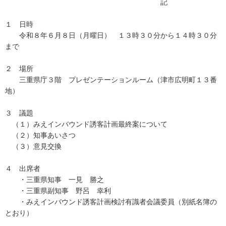
記
１ 日時
令和８年６月８日（月曜日） １３時３０分から１４時３０分
まで
２ 場所
三重県庁３階 プレゼンテーションルーム（津市広明町１３番
地）
３ 議題
（１）みえインバウンド誘客計画最終案について
（２）知事あいさつ
（３）意見交換
４ 出席者
・三重県知事 一見 勝之
・三重県副知事 野呂 幸利
・みえインバウンド誘客計画検討有識者会議委員（別紙名簿の
とおり）