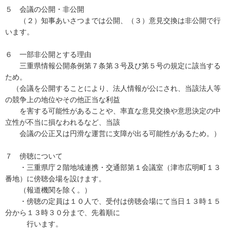
５ 会議の公開・非公開
（２）知事あいさつまでは公開、（３）意見交換は非公開で行
います。
６ 一部非公開とする理由
三重県情報公開条例第７条第３号及び第５号の規定に該当する
ため。
（会議を公開することにより、法人情報が公にされ、当該法人等
の競争上の地位やその他正当な利益
を害する可能性があることや、率直な意見交換や意思決定の中
立性が不当に損なわれるなど、当該
会議の公正又は円滑な運営に支障が出る可能性があるため。）
７ 傍聴について
・三重県庁２階地域連携・交通部第１会議室（津市広明町１３
番地）に傍聴会場を設けます。
（報道機関を除く。）
・傍聴の定員は１０人で、受付は傍聴会場にて当日１３時１５
分から１３時３０分まで、先着順に
行います。