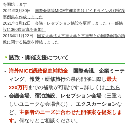
を開始します
2021年3月30日
国際会議等MICE主催者向けガイドライン及び実践
事例集を作成しました
2021年3月12日
会議・レセプション施設を更新しました（一部施
設に360度写真を追加）
2016年11月22日
国立大学法人三重大学と三重県との国際会議の誘
致に関する協定を締結しました
誘致・開催支援について
海外MICE誘致促進補助金
国際会議
、
企業ミーテ
ィング
、
報奨・研修旅行
の県内開催に際し
最大
220万円
までの補助が可能です→詳しくは
こちら
会議会場
、
宿泊施設
、
レセプション会場
（三重ら
しいユニークな会場含む）、
エクスカーション
な
ど、
主催者のニーズに合わせた開催案を提案しま
す
。
何なりとご相談ください。