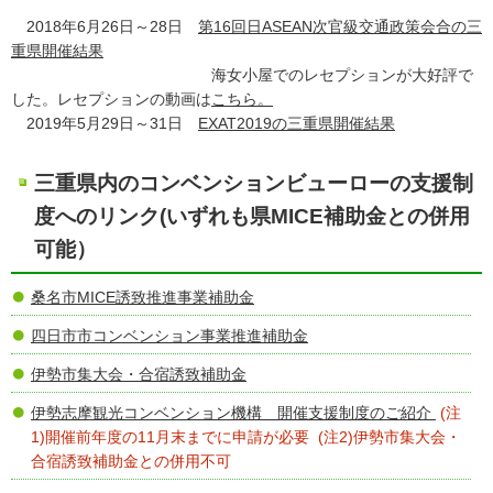
2018年6月26日～28日
第16回日ASEAN次官級交通政策会合の三
重県開催結果
海女小屋でのレセプションが大好評で
した。レセプションの動画は
こちら。
2019年5月29日～31日
EXAT2019の三重県開催結果
三重県内のコンベンションビューローの支援制
度へのリンク(いずれも県MICE補助金との併用
可能）
桑名市MICE誘致推進事業補助金
四日市市コンベンション事業推進補助金
伊勢市集大会・合宿誘致補助金
伊勢志摩観光コンベンション機構 開催支援制度のご紹介
(注
1)開催前年度の11月末までに申請が必要 (注2)伊勢市集大会・
合宿誘致補助金との併用不可