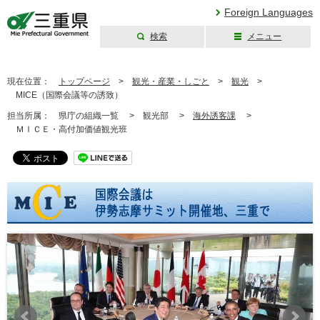
Foreign Languages
検索
メニュー
三重県公式ウェブ
サイト
現在位置：
トップページ
>
観光・産業・しごと
>
観光
>
MICE（国際会議等の誘致）
担当所属：
県庁の組織一覧 >
観光部 >
海外誘客課
>
ＭＩＣＥ・高付加価値観光班