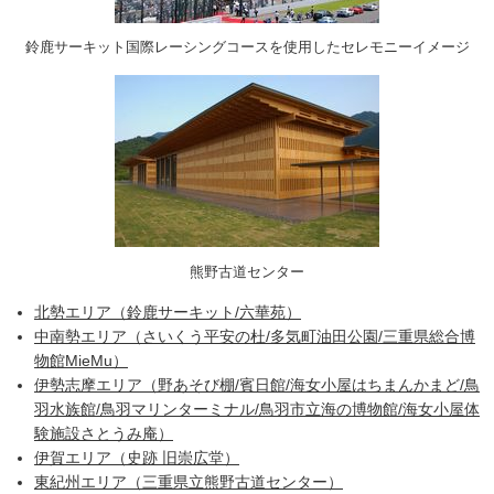
鈴鹿サーキット国際レーシングコースを使用したセレモニーイメージ
熊野古道センター
北勢エリア（鈴鹿サーキット/六華苑）
中南勢エリア（さいくう平安の杜/多気町油田公園/三重県総合博
物館MieMu）
伊勢志摩エリア（野あそび棚/賓日館/海女小屋はちまんかまど/鳥
羽水族館/鳥羽マリンターミナル/鳥羽市立海の博物館/海女小屋体
験施設さとうみ庵）
伊賀エリア（史跡 旧崇広堂）
東紀州エリア（三重県立熊野古道センター）