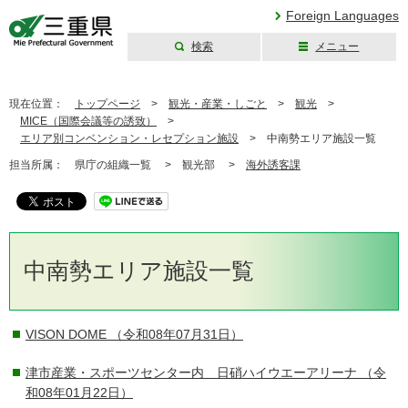
Foreign Languages
検索
メニュー
三重県公式ウェブ
サイト
現在位置：
トップページ
>
観光・産業・しごと
>
観光
>
MICE（国際会議等の誘致）
>
エリア別コンベンション・レセプション施設
>
中南勢エリア施設一覧
担当所属：
県庁の組織一覧 >
観光部 >
海外誘客課
中南勢エリア施設一覧
VISON DOME
（令和08年07月31日）
津市産業・スポーツセンター内 日硝ハイウエーアリーナ
（令
和08年01月22日）