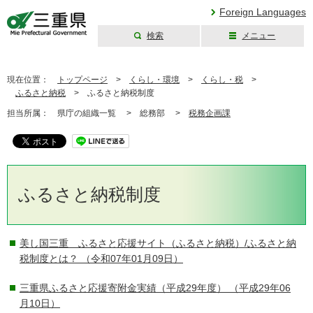
Foreign Languages
検索
メニュー
三重県公式ウェブ
サイト
現在位置：
トップページ
>
くらし・環境
>
くらし・税
>
ふるさと納税
>
ふるさと納税制度
担当所属：
県庁の組織一覧 >
総務部 >
税務企画課
ふるさと納税制度
美し国三重 ふるさと応援サイト（ふるさと納税）/ふるさと納
税制度とは？
（令和07年01月09日）
三重県ふるさと応援寄附金実績（平成29年度）
（平成29年06
月10日）