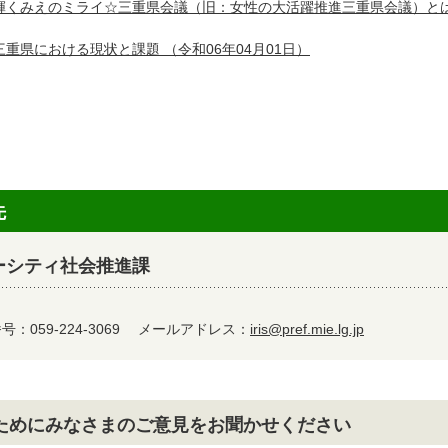
輝くみえのミライ☆三重県会議（旧：女性の大活躍推進三重県会議）と
三重県における現状と課題
（令和06年04月01日）
先
ーシティ社会推進課
：059-224-3069
メールアドレス：
iris@pref.mie.lg.jp
ためにみなさまのご意見をお聞かせください