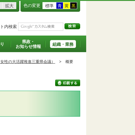
色の変更
拡大
標準
青
黄
黒
ト内検索
県政・
り
組織・業務
お知らせ情報
：女性の大活躍推進三重県会議）
>
概要
印刷する