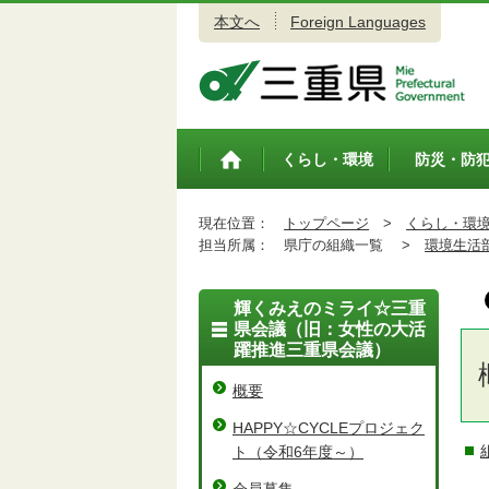
本文へ
Foreign Languages
三重県公式ウェブサイト
くらし・環境
防災・防
トップペ
ージ
現在位置：
トップページ
>
くらし・環
担当所属：
県庁の組織一覧 >
環境生活
輝くみえのミライ☆三重
県会議（旧：女性の大活
躍推進三重県会議）
概要
HAPPY☆CYCLEプロジェク
ト（令和6年度～）