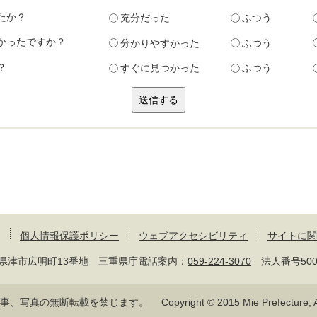
たか？
充分だった
ふつう
かったですか？
分かりやすかった
ふつう
？
すぐに見つかった
ふつう
個人情報保護ポリシー
ウェブアクセシビリティ
サイトに関
 三重県津市広明町13番地 三重県庁電話案内：
059-224-3070
法人番号50000
記事、写真の無断転載を禁じます。
Copyright © 2015 Mie Prefecture, Al