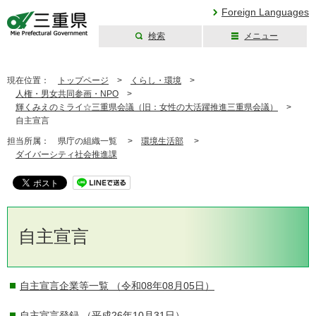
Foreign Languages
検索
メニュー
三重県公式ウェブ
サイト
現在位置：
トップページ
>
くらし・環境
>
人権・男女共同参画・NPO
>
輝くみえのミライ☆三重県会議（旧：女性の大活躍推進三重県会議）
>
自主宣言
担当所属：
県庁の組織一覧 >
環境生活部
>
ダイバーシティ社会推進課
自主宣言
自主宣言企業等一覧
（令和08年08月05日）
自主宣言登録
（平成26年10月31日）